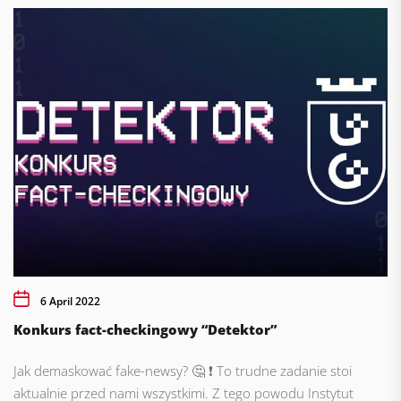
6 April 2022
Konkurs fact-checkingowy “Detektor”
Jak demaskować fake-newsy? 🤔 ❗️ To trudne zadanie stoi
aktualnie przed nami wszystkimi. Z tego powodu Instytut