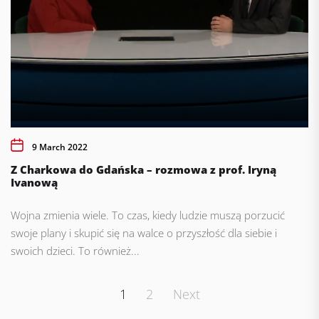
9 March 2022
Z Charkowa do Gdańska – rozmowa z prof. Iryną
Ivanową
Wojna zmienia wiele. To czas, kiedy ludzie muszą porzucić
swoje plany i skupić się na walce o przyszłość dla siebie i
swoich dzieci. To również...
Posts
1
2
Next
pagination