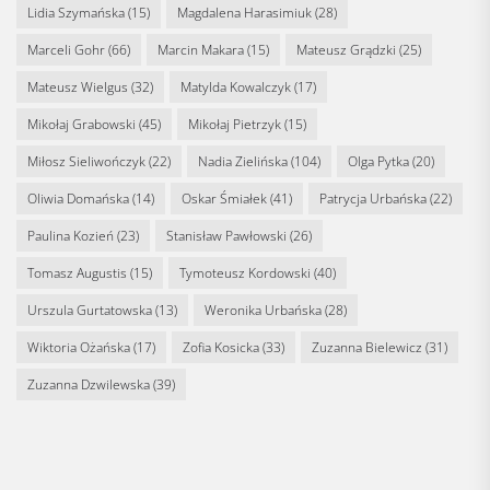
Lidia Szymańska
(15)
Magdalena Harasimiuk
(28)
Marceli Gohr
(66)
Marcin Makara
(15)
Mateusz Grądzki
(25)
Mateusz Wielgus
(32)
Matylda Kowalczyk
(17)
Mikołaj Grabowski
(45)
Mikołaj Pietrzyk
(15)
Miłosz Sieliwończyk
(22)
Nadia Zielińska
(104)
Olga Pytka
(20)
Oliwia Domańska
(14)
Oskar Śmiałek
(41)
Patrycja Urbańska
(22)
Paulina Kozień
(23)
Stanisław Pawłowski
(26)
Tomasz Augustis
(15)
Tymoteusz Kordowski
(40)
Urszula Gurtatowska
(13)
Weronika Urbańska
(28)
Wiktoria Ożańska
(17)
Zofia Kosicka
(33)
Zuzanna Bielewicz
(31)
Zuzanna Dzwilewska
(39)