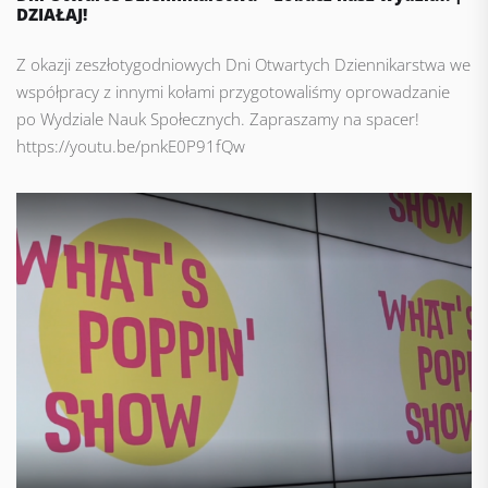
DZIAŁAJ!
Z okazji zeszłotygodniowych Dni Otwartych Dziennikarstwa we
współpracy z innymi kołami przygotowaliśmy oprowadzanie
po Wydziale Nauk Społecznych. Zapraszamy na spacer!
https://youtu.be/pnkE0P91fQw