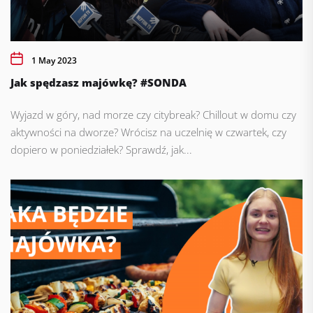
1 May 2023
Jak spędzasz majówkę? #SONDA
Wyjazd w góry, nad morze czy citybreak? Chillout w domu czy
aktywności na dworze? Wrócisz na uczelnię w czwartek, czy
dopiero w poniedziałek? Sprawdź, jak...