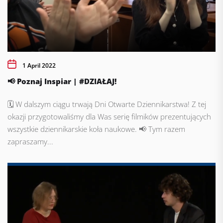
1 April 2022
📢 Poznaj Inspiar | #DZIAŁAJ!
🗓️ W dalszym ciągu trwają Dni Otwarte Dziennikarstwa! Z tej
okazji przygotowaliśmy dla Was serię filmików prezentujących
wszystkie dziennikarskie koła naukowe. 📢 Tym razem
zapraszamy...