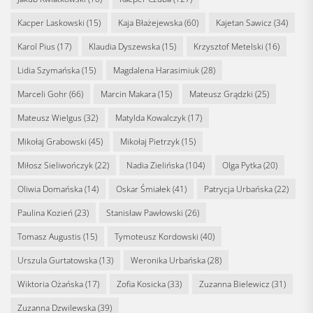
Kacper Laskowski
(15)
Kaja Błażejewska
(60)
Kajetan Sawicz
(34)
Karol Pius
(17)
Klaudia Dyszewska
(15)
Krzysztof Metelski
(16)
Lidia Szymańska
(15)
Magdalena Harasimiuk
(28)
Marceli Gohr
(66)
Marcin Makara
(15)
Mateusz Grądzki
(25)
Mateusz Wielgus
(32)
Matylda Kowalczyk
(17)
Mikołaj Grabowski
(45)
Mikołaj Pietrzyk
(15)
Miłosz Sieliwończyk
(22)
Nadia Zielińska
(104)
Olga Pytka
(20)
Oliwia Domańska
(14)
Oskar Śmiałek
(41)
Patrycja Urbańska
(22)
Paulina Kozień
(23)
Stanisław Pawłowski
(26)
Tomasz Augustis
(15)
Tymoteusz Kordowski
(40)
Urszula Gurtatowska
(13)
Weronika Urbańska
(28)
Wiktoria Ożańska
(17)
Zofia Kosicka
(33)
Zuzanna Bielewicz
(31)
Zuzanna Dzwilewska
(39)