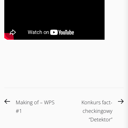
Post
Previous
N
Making of – WPS
Konkurs fact-
navigation
post:
po
#1
checkingowy
“Detektor”