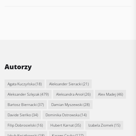
Autorzy
Agata Kuczyńska
(18)
Aleksander Sieracki
(21)
Aleksander Szlęzak
(479)
Aleksandra Anioł
(26)
Alex Madej
(46)
Bartosz Biernacki
(37)
Damian Myszewski
(28)
Davide Sieńko
(34)
Dominika Ostrowska
(14)
Filip Dobrosielski
(16)
Hubert Karnat
(35)
Izabela Ziomek
(15)
Jakub Kwiatkowski
(18)
Kacper Czuba
(127)