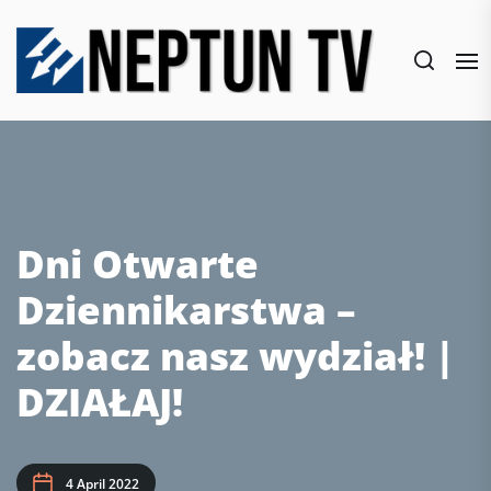
Skip
to
the
content
Dni Otwarte
Dziennikarstwa –
zobacz nasz wydział! |
DZIAŁAJ!
4 April 2022