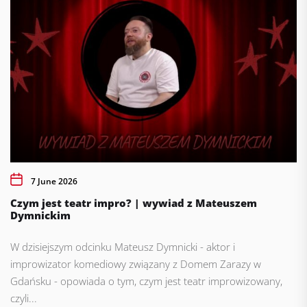
7 June 2026
Czym jest teatr impro? | wywiad z Mateuszem
Dymnickim
W dzisiejszym odcinku Mateusz Dymnicki - aktor i
improwizator komediowy związany z Domem Zarazy w
Gdańsku - opowiada o tym, czym jest teatr improwizowany,
czyli...