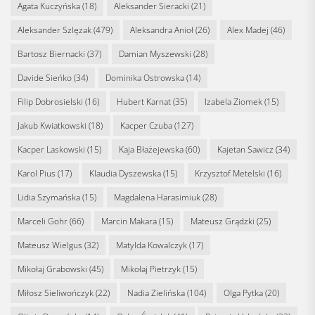
Agata Kuczyńska
(18)
Aleksander Sieracki
(21)
Aleksander Szlęzak
(479)
Aleksandra Anioł
(26)
Alex Madej
(46)
Bartosz Biernacki
(37)
Damian Myszewski
(28)
Davide Sieńko
(34)
Dominika Ostrowska
(14)
Filip Dobrosielski
(16)
Hubert Karnat
(35)
Izabela Ziomek
(15)
Jakub Kwiatkowski
(18)
Kacper Czuba
(127)
Kacper Laskowski
(15)
Kaja Błażejewska
(60)
Kajetan Sawicz
(34)
Karol Pius
(17)
Klaudia Dyszewska
(15)
Krzysztof Metelski
(16)
Lidia Szymańska
(15)
Magdalena Harasimiuk
(28)
Marceli Gohr
(66)
Marcin Makara
(15)
Mateusz Grądzki
(25)
Mateusz Wielgus
(32)
Matylda Kowalczyk
(17)
Mikołaj Grabowski
(45)
Mikołaj Pietrzyk
(15)
Miłosz Sieliwończyk
(22)
Nadia Zielińska
(104)
Olga Pytka
(20)