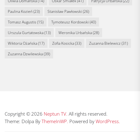
Oliwia Domańska
(14)
Oskar Śmiałek
(41)
Patrycja Urbańska
(22)
Paulina Kozień
(23)
Stanisław Pawłowski
(26)
Tomasz Augustis
(15)
Tymoteusz Kordowski
(40)
Urszula Gurtatowska
(13)
Weronika Urbańska
(28)
Wiktoria Ożańska
(17)
Zofia Kosicka
(33)
Zuzanna Bielewicz
(31)
Zuzanna Dzwilewska
(39)
Copyright © 2026
Neptun TV.
All rights reserved.
Theme: Dolpa By
ThemeInWP.
Powered by
WordPress.