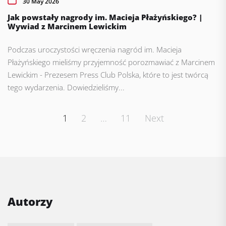
30 May 2026
Jak powstały nagrody im. Macieja Płażyńskiego? |
Wywiad z Marcinem Lewickim
Podczas uroczystości wręczenia nagród im. Macieja
Płażyńskiego mieliśmy przyjemność porozmawiać z Marcinem
Lewickim - Prezesem Press Club Polska, które to jest twórcą
tego wydarzenia. Dowiedzieliśmy...
Posts
1
2
…
11
Next
pagination
Autorzy