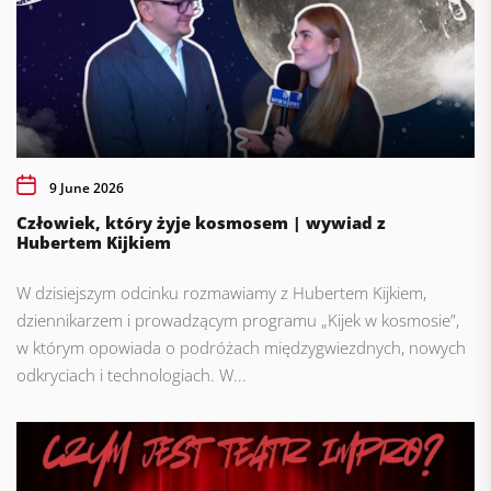
9 June 2026
Człowiek, który żyje kosmosem | wywiad z
Hubertem Kijkiem
W dzisiejszym odcinku rozmawiamy z Hubertem Kijkiem,
dziennikarzem i prowadzącym programu „Kijek w kosmosie”,
w którym opowiada o podróżach międzygwiezdnych, nowych
odkryciach i technologiach. W...