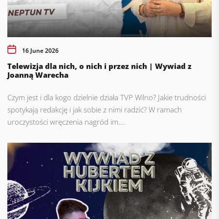
16 June 2026
Telewizja dla nich, o nich i przez nich | Wywiad z
Joanną Warecha
Czym jest i dla kogo dzielnie działa TVP Wilno? Jakie trudności
spotykają redakcję i jak sobie z nimi radzić? W ramach
uroczystości wręczenia nagród im....