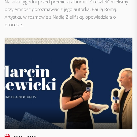
Na kilka tygodni przed premierą albumu "Z resztek" mieliśmy
przyjemność porozmawiać z jego autorką, Paulą Romą.
Artystka, w rozmowie z Nadią Zielińską, opowiedziała o
procesie...