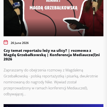
26 June 2026
Czy temat reportażu leży na ulicy? | rozmowa z
Magdą Grzebałkowską | Konferencja Mediaucze(l)ni
2026
Zapraszamy do obejrzenia rozmowy z Magdaleną
Grzebałkowską - polską reportażystką i pisarką, dwukrotnie
nominowaną do nagrody Nike. Wywiad został
przeprowadzony w ramach konferencji Mediaucze(l),
odbywającej...