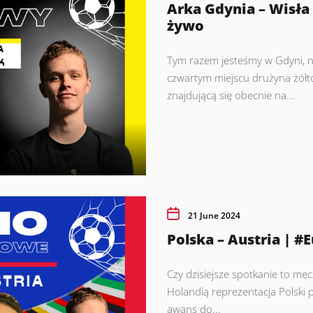
Arka Gdynia – Wisł
żywo
Tym razem jesteśmy w Gdyni, na
czwartym miejscu drużyna żółto-
znajdującą się obecnie na...
21 June 2024
Polska – Austria | 
Czy dzisiejsze spotkanie to mec
Holandią reprezentacja Polski 
awans do...