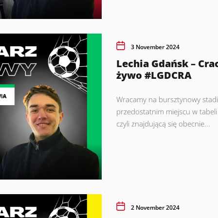
3 November 2024
Lechia Gdańsk – Cr
żywo #LGDCRA
Wracamy na bursztynowy stadio
przedostatnim miejscu w tabeli
czyli znajdującą się obecnie...
2 November 2024