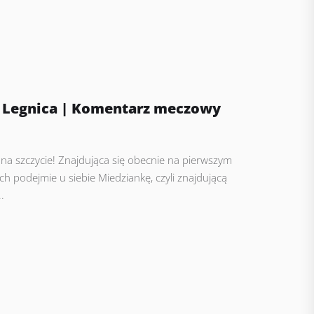
ź Legnica | Komentarz meczowy
 na szczycie! Znajdująca się obecnie na pierwszym
ch podejmie u siebie Miedziankę, czyli znajdującą
.