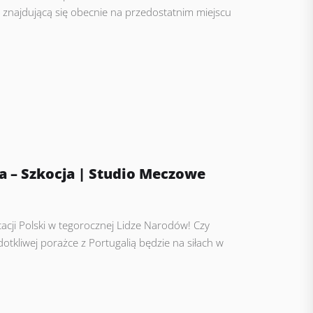
e znajdującą się obecnie na przedostatnim miejscu
 – Szkocja | Studio Meczowe
acji Polski w tegorocznej Lidze Narodów! Czy
otkliwej porażce z Portugalią będzie na siłach w