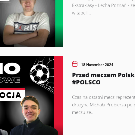
Ekstraklasy - Lecha Poznań - z
w tabeli...
18 November 2024
Przed meczem Polska
#POLSCO
Czas na ostatni mecz reprezent
drużyna Michała Probierza po d
meczu ze...