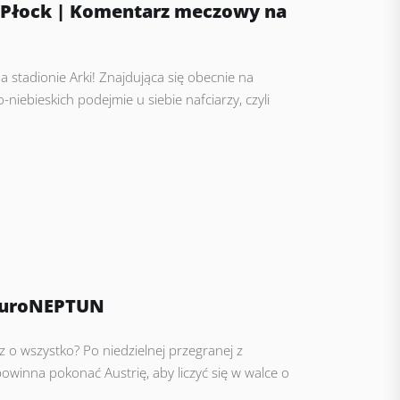
a Płock | Komentarz meczowy na
 stadionie Arki! Znajdująca się obecnie na
niebieskich podejmie u siebie nafciarzy, czyli
#EuroNEPTUN
z o wszystko? Po niedzielnej przegranej z
powinna pokonać Austrię, aby liczyć się w walce o