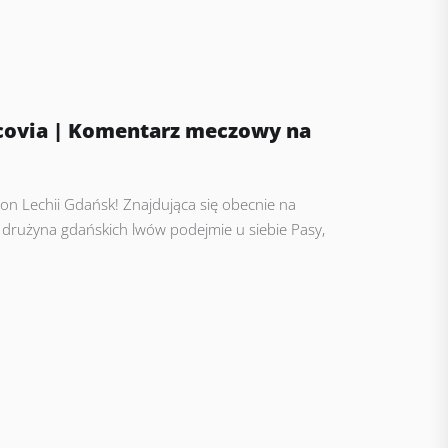
acovia | Komentarz meczowy na
n Lechii Gdańsk! Znajdująca się obecnie na
 drużyna gdańskich lwów podejmie u siebie Pasy,