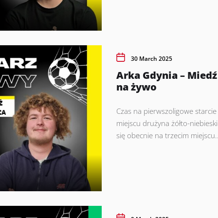
30 March 2025
Arka Gdynia – Mied
na żywo
Czas na pierwszoligowe starcie
miejscu drużyna żółto-niebieski
się obecnie na trzecim miejscu..