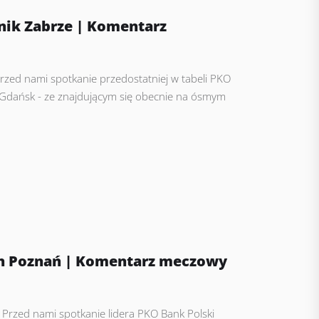
nik Zabrze | Komentarz
rzed nami spotkanie przedostatniej w tabeli PKO
ii Gdańsk - ze znajdującym się obecnie na ósmym
ch Poznań | Komentarz meczowy
Przed nami spotkanie lidera PKO Bank Polski