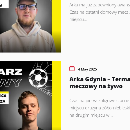
Arka ma już zapewniony awans d
Czas na ostatni domowy mecz ż
miejscu...
4 May 2025
Arka Gdynia – Terma
meczowy na żywo
Czas na pierwszoligowe starcie
miejscu drużyna żółto-niebieski
na drugim miejscu w...