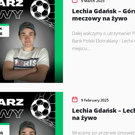
9 March 2025
Lechia Gdańsk – Gór
meczowy na żywo
Dalej walczymy o utrzymanie! P
Bank Polski Ekstraklasy - Lech
miejscu...
9 February 2025
Lechia Gdańsk – Le
na żywo
Wracamy po przerwie zimowej! 