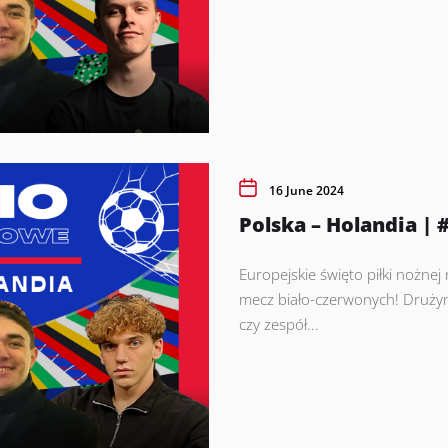
16 June 2024
Polska – Holandia 
Europejskie święto piłki nożnej 
mecz biało-czerwonych! Drużyn
czy zespół...