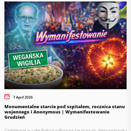
7 April 2026
Monumentalne starcie pod szpitalem, rocznica stanu
wojennego i Anonymous | Wymanifestowanie
Grudzień
Codziennie w całej Polsce odbywają się marsze, demonstracje i