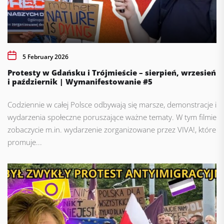
5 February 2026
Protesty w Gdańsku i Trójmieście – sierpień, wrzesień
i październik | Wymanifestowanie #5
Codziennie w całej Polsce odbywają się marsze, demonstracje i
wydarzenia społeczne poruszające ważne tematy. W tym filmie
zobaczycie m.in. wydarzenie zorganizowane przez VIVA!, które
promuje...