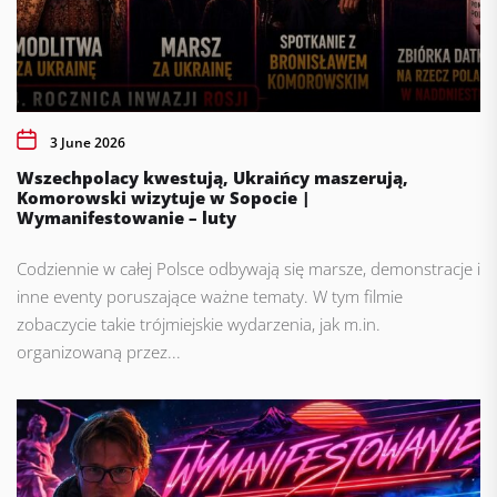
3 June 2026
Wszechpolacy kwestują, Ukraińcy maszerują,
Komorowski wizytuje w Sopocie |
Wymanifestowanie – luty
Codziennie w całej Polsce odbywają się marsze, demonstracje i
inne eventy poruszające ważne tematy. W tym filmie
zobaczycie takie trójmiejskie wydarzenia, jak m.in.
organizowaną przez...