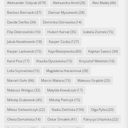
Aleksander Szlęzak
(479)
Aleksandra Anioł
(26)
Alex Madej
(46)
Bartosz Biernacki
(37)
Damian Myszewski
(28)
Davide Sieńko
(34)
Dominika Ostrowska
(14)
Filip Dobrosielski
(16)
Hubert Karnat
(35)
Izabela Ziomek
(15)
Jakub Kwiatkowski
(18)
Kacper Czuba
(127)
Kacper Laskowski
(15)
Kaja Błażejewska
(60)
Kajetan Sawicz
(34)
Karol Pius
(17)
Klaudia Dyszewska
(15)
Krzysztof Metelski
(16)
Lidia Szymańska
(15)
Magdalena Harasimiuk
(28)
Marceli Gohr
(66)
Marcin Makara
(15)
Mateusz Grądzki
(25)
Mateusz Wielgus
(32)
Matylda Kowalczyk
(17)
Mikołaj Grabowski
(45)
Mikołaj Pietrzyk
(15)
Miłosz Sieliwończyk
(22)
Nadia Zielińska
(104)
Olga Pytka
(20)
Oliwia Domańska
(14)
Oskar Śmiałek
(41)
Patrycja Urbańska
(22)