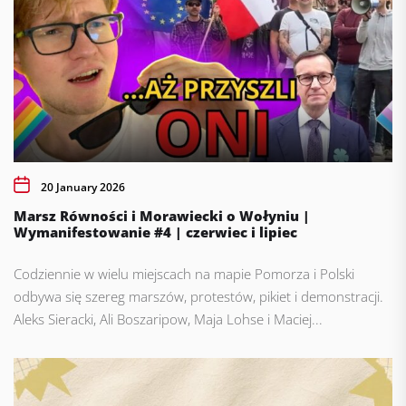
20 January 2026
Marsz Równości i Morawiecki o Wołyniu |
Wymanifestowanie #4 | czerwiec i lipiec
Codziennie w wielu miejscach na mapie Pomorza i Polski
odbywa się szereg marszów, protestów, pikiet i demonstracji.
Aleks Sieracki, Ali Boszaripow, Maja Lohse i Maciej...