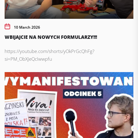
10 March 2026
WBIJAJCIE NA NOWYCH FORMULARZY!!!
https://youtube.com/shorts/yOkPrGcQhFg?
si=PM_ObXJeQcIwwpfu