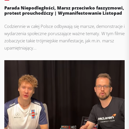
Parada Niepodległości, Marsz przeciwko faszyzmowi,
protest prouchodźczy | Wymanifestowanie Listopad
Codziennie w całej Polsce odbywają się marsze, demonstracje i
wydarzenia społeczne poruszające ważne tematy. W tym filmie
zobaczycie takie trójmiejskie manifestacje, jak m.in. marsz
upamiętniający...