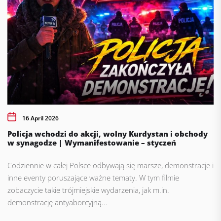
16 April 2026
Policja wchodzi do akcji, wolny Kurdystan i obchody
w synagodze | Wymanifestowanie – styczeń
Codziennie w całej Polsce odbywają się marsze, demonstracje i
inne eventy poruszające ważne tematy. W tym filmie
zobaczycie takie trójmiejskie wydarzenia, jak m.in.
demonstrację antyaborcyjną...