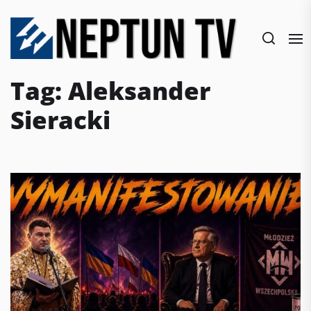
Skip
to
the
content
Tag:
Aleksander
Sieracki