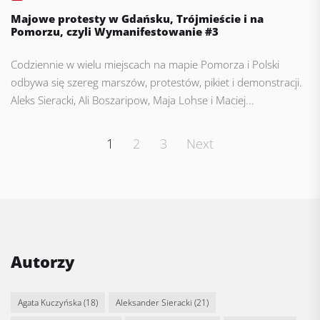
Majowe protesty w Gdańsku, Trójmieście i na
Pomorzu, czyli Wymanifestowanie #3
Codziennie w wielu miejscach na mapie Pomorza i Polski
odbywa się szereg marszów, protestów, pikiet i demonstracji.
Aleks Sieracki, Ali Boszaripow, Maja Lohse i Maciej...
Posts
1
2
3
Next
pagination
Autorzy
Agata Kuczyńska
(18)
Aleksander Sieracki
(21)