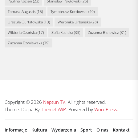
Paulina Kozień
(23)
Stanisław Pawłowski
(26)
Tomasz Augustis
(15)
Tymoteusz Kordowski
(40)
Urszula Gurtatowska
(13)
Weronika Urbańska
(28)
Wiktoria Ożańska
(17)
Zofia Kosicka
(33)
Zuzanna Bielewicz
(31)
Zuzanna Dzwilewska
(39)
Copyright © 2026
Neptun TV.
All rights reserved.
Theme: Dolpa By
ThemeInWP.
Powered by
WordPress.
Informacje
Kultura
Wydarzenia
Sport
O nas
Kontakt