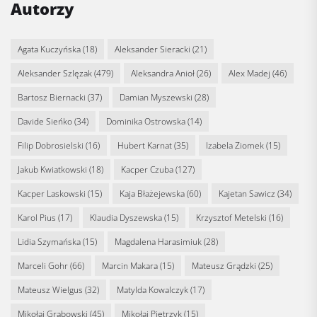
Autorzy
Agata Kuczyńska
(18)
Aleksander Sieracki
(21)
Aleksander Szlęzak
(479)
Aleksandra Anioł
(26)
Alex Madej
(46)
Bartosz Biernacki
(37)
Damian Myszewski
(28)
Davide Sieńko
(34)
Dominika Ostrowska
(14)
Filip Dobrosielski
(16)
Hubert Karnat
(35)
Izabela Ziomek
(15)
Jakub Kwiatkowski
(18)
Kacper Czuba
(127)
Kacper Laskowski
(15)
Kaja Błażejewska
(60)
Kajetan Sawicz
(34)
Karol Pius
(17)
Klaudia Dyszewska
(15)
Krzysztof Metelski
(16)
Lidia Szymańska
(15)
Magdalena Harasimiuk
(28)
Marceli Gohr
(66)
Marcin Makara
(15)
Mateusz Grądzki
(25)
Mateusz Wielgus
(32)
Matylda Kowalczyk
(17)
Mikołaj Grabowski
(45)
Mikołaj Pietrzyk
(15)