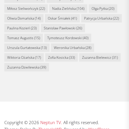
Miłosz Sieliwończyk
(22)
Nadia Zielińska
(104)
Olga Pytka
(20)
Oliwia Domańska
(14)
Oskar Śmiałek
(41)
Patrycja Urbańska
(22)
Paulina Kozień
(23)
Stanisław Pawłowski
(26)
Tomasz Augustis
(15)
Tymoteusz Kordowski
(40)
Urszula Gurtatowska
(13)
Weronika Urbańska
(28)
Wiktoria Ożańska
(17)
Zofia Kosicka
(33)
Zuzanna Bielewicz
(31)
Zuzanna Dzwilewska
(39)
Copyright © 2026
Neptun TV.
All rights reserved.