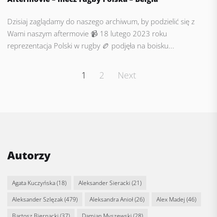
Dzisiaj zaglądamy do naszego archiwum, by podzielić się z
Wami naszym aftermovie 📹 18 lutego 2023 roku
reprezentacja Polski w rugby 🏉 podjęła na boisku...
Posts
1
2
Next
pagination
Autorzy
Agata Kuczyńska
(18)
Aleksander Sieracki
(21)
Aleksander Szlęzak
(479)
Aleksandra Anioł
(26)
Alex Madej
(46)
Bartosz Biernacki
(37)
Damian Myszewski
(28)