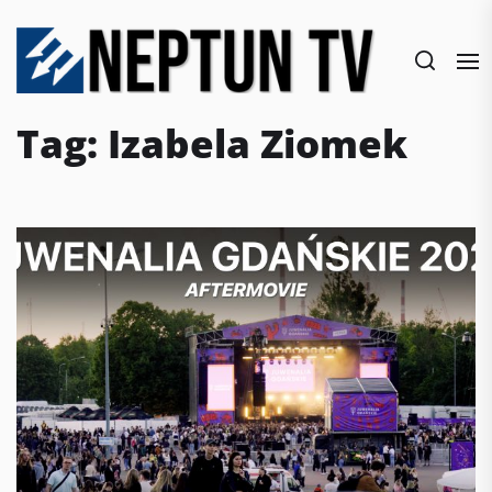
Skip
to
the
content
Tag:
Izabela Ziomek