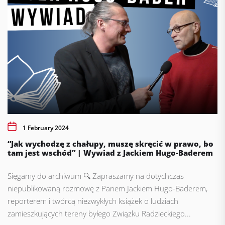
1 February 2024
“Jak wychodzę z chałupy, muszę skręcić w prawo, bo
tam jest wschód” | Wywiad z Jackiem Hugo-Baderem
Sięgamy do archiwum 🔍 Zapraszamy na dotychczas
niepublikowaną rozmowę z Panem Jackiem Hugo-Baderem,
reporterem i twórcą niezwykłych książek o ludziach
zamieszkujących tereny byłego Związku Radzieckiego...