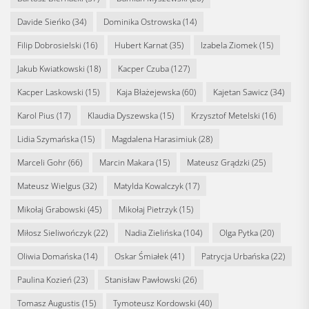
Davide Sieńko
(34)
Dominika Ostrowska
(14)
Filip Dobrosielski
(16)
Hubert Karnat
(35)
Izabela Ziomek
(15)
Jakub Kwiatkowski
(18)
Kacper Czuba
(127)
Kacper Laskowski
(15)
Kaja Błażejewska
(60)
Kajetan Sawicz
(34)
Karol Pius
(17)
Klaudia Dyszewska
(15)
Krzysztof Metelski
(16)
Lidia Szymańska
(15)
Magdalena Harasimiuk
(28)
Marceli Gohr
(66)
Marcin Makara
(15)
Mateusz Grądzki
(25)
Mateusz Wielgus
(32)
Matylda Kowalczyk
(17)
Mikołaj Grabowski
(45)
Mikołaj Pietrzyk
(15)
Miłosz Sieliwończyk
(22)
Nadia Zielińska
(104)
Olga Pytka
(20)
Oliwia Domańska
(14)
Oskar Śmiałek
(41)
Patrycja Urbańska
(22)
Paulina Kozień
(23)
Stanisław Pawłowski
(26)
Tomasz Augustis
(15)
Tymoteusz Kordowski
(40)