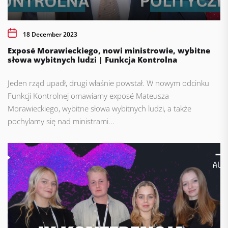
18 December 2023
Exposé Morawieckiego, nowi ministrowie, wybitne
słowa wybitnych ludzi | Funkcja Kontrolna
Jeden rząd upadł, drugi właśnie powstał. W nowym odcinku
Funkcji Kontrolnej omawiamy exposé Mateusza
Morawieckiego, wybitne słowa wybitnych ludzi, a także
pochylamy się nad ministrami...