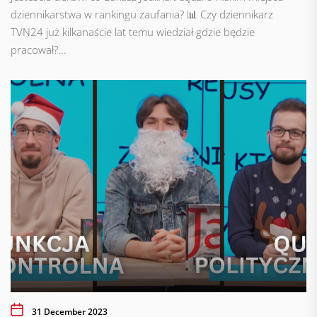
dziennikarstwa w rankingu zaufania? 📊 Czy dziennikarz
TVN24 już kilkanaście lat temu wiedział gdzie będzie
pracował?...
31 December 2023