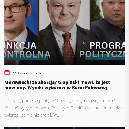
11 December 2023
Morawiecki za aborcją? Glapiński mówi, że jest
niewinny. Wyniki wyborów w Korei Północnej
Cóż tam, panie, w polityce? Chińczyki trzymają się mocno? -
Koreańczycy na pewno. Poza tym Glapiński z uporem maniaka
twierdzi, że nic nie zrobił. W...