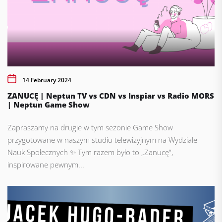
14 February 2024
ZANUCĘ | Neptun TV vs CDN vs Inspiar vs Radio MORS
| Neptun Game Show
Zapraszamy na drugie w tym sezonie Game Show
przygotowane w naszym studiu telewizyjnym na Wydziale
Nauk Społecznych ✨ Tym razem było to „Zanucę”,
inspirowane pewnym...