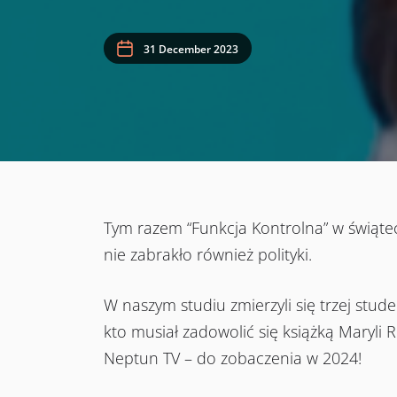
31 December 2023
Tym razem “Funkcja Kontrolna” w świątec
nie zabrakło również polityki.
W naszym studiu zmierzyli się trzej stude
kto musiał zadowolić się książką Maryli
Neptun TV – do zobaczenia w 2024!