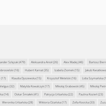
sander Szlęzak
(479)
Aleksandra Anioł
(26)
Alex Madej
(46)
Bartosz Bier
Dobrosielski
(16)
Hubert Karnat
(35)
Izabela Ziomek
(15)
Jakub Kwiatkows
s
(17)
Klaudia Dyszewska
(15)
Krzysztof Metelski
(16)
Lidia Szymańska
(1
Wielgus
(32)
Matylda Kowalczyk
(17)
Mikołaj Grabowski
(45)
Mikołaj Piet
ska
(14)
Oskar Śmiałek
(41)
Patrycja Urbańska
(22)
Paulina Kozień
(23)
Weronika Urbańska
(28)
Wiktoria Ożańska
(17)
Zofia Kosicka
(33)
Zuz