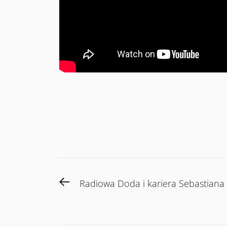
Post
Previous
Radiowa Doda i kariera Sebastiana
navigation
post: