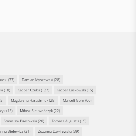
nacki
(37)
Damian Myszewski
(28)
ki
(18)
Kacper Czuba
(127)
Kacper Laskowski
(15)
5)
Magdalena Harasimiuk
(28)
Marceli Gohr
(66)
rzyk
(15)
Miłosz Sieliwończyk
(22)
Stanisław Pawłowski
(26)
Tomasz Augustis
(15)
anna Bielewicz
(31)
Zuzanna Dzwilewska
(39)