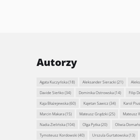
Autorzy
Agata Kuczyńska
(18)
Aleksander Sieracki
(21)
Alek
Davide Sieńko
(34)
Dominika Ostrowska
(14)
Filip 
Kaja Błażejewska
(60)
Kajetan Sawicz
(34)
Karol Piu
Marcin Makara
(15)
Mateusz Grądzki
(25)
Mateusz 
Nadia Zielińska
(104)
Olga Pytka
(20)
Oliwia Domań
Tymoteusz Kordowski
(40)
Urszula Gurtatowska
(13)