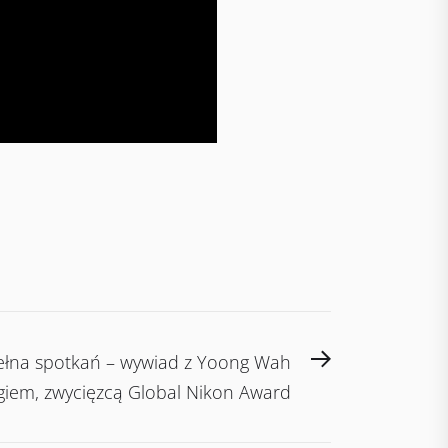
Next
pełna spotkań – wywiad z Yoong Wah
post:
iem, zwycięzcą Global Nikon Award