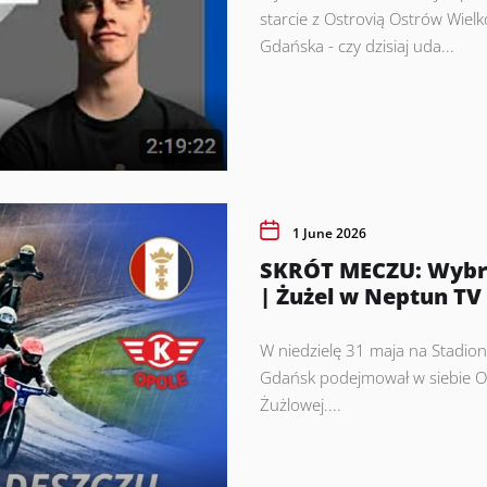
starcie z Ostrovią Ostrów Wiel
Gdańska - czy dzisiaj uda...
1 June 2026
SKRÓT MECZU: Wybrz
| Żużel w Neptun TV
W niedzielę 31 maja na Stadio
Gdańsk podejmował w siebie OK 
Żużlowej....