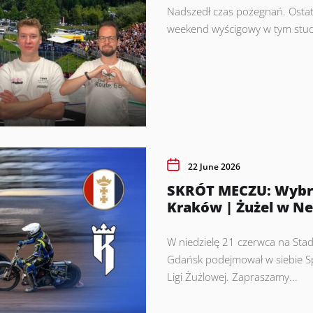
Nadszedł czas pożegnań. Ostat
weekend wyścigowy w tym studiu.
22 June 2026
SKRÓT MECZU: Wybr
Kraków | Żużel w N
W niedzielę 21 czerwca na Sta
Gdańsk podejmował w siebie S
Ligi Żużlowej. Zapraszamy...