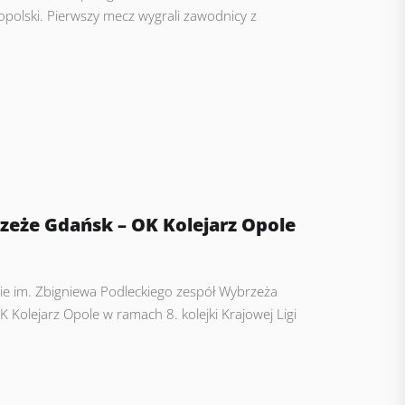
kopolski. Pierwszy mecz wygrali zawodnicy z
eże Gdańsk – OK Kolejarz Opole
nie im. Zbigniewa Podleckiego zespół Wybrzeża
Kolejarz Opole w ramach 8. kolejki Krajowej Ligi