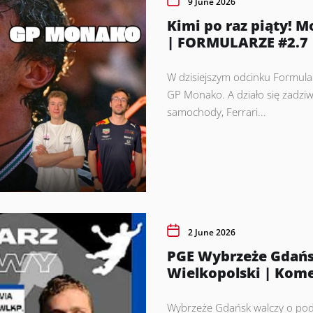
9 June 2026
Kimi po raz piąty! 
| FORMULARZE #2.7
W dzisiejszym odcinku Formul
GP Monako. A działo się zadziwi
samochody, Ferrari...
2 June 2026
PGE Wybrzeże Gdańs
Wielkopolski | Kom
Wybrzeże Gdańsk walczy o pod