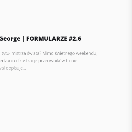
ś George | FORMULARZE #2.6
a tytuł mistrza świata? Mimo świetnego weekendu,
zania i frustracje przeciwników to nie
al dopisuje...