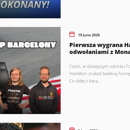
19 June 2026
Pierwsza wygrana Ha
odwołaniami z Mon
Cześć, w dzisiejszym odcinku 
Hamilton znalazł świetną formę
Co dalej z karą...