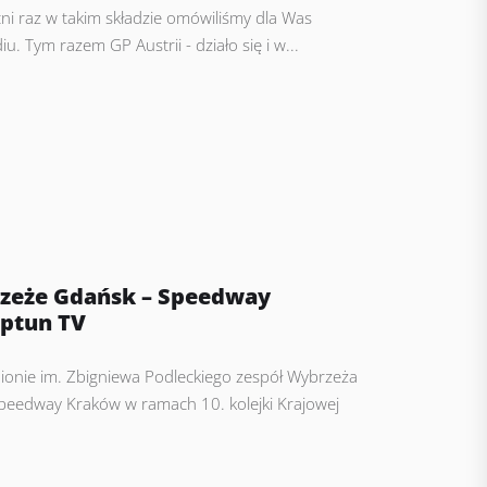
ni raz w takim składzie omówiliśmy dla Was
 Tym razem GP Austrii - działo się i w...
zeże Gdańsk – Speedway
eptun TV
dionie im. Zbigniewa Podleckiego zespół Wybrzeża
peedway Kraków w ramach 10. kolejki Krajowej