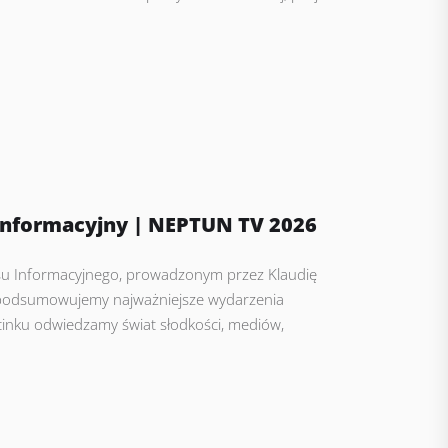
Informacyjny | NEPTUN TV 2026
u Informacyjnego, prowadzonym przez Klaudię
, podsumowujemy najważniejsze wydarzenia
inku odwiedzamy świat słodkości, mediów,