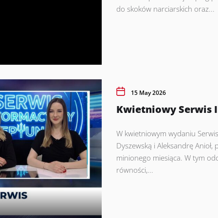
do skoków narciarskich oraz...
15 May 2026
Kwietniowy Serwis 
W kwietniowym wydaniu Serwis
Dyszewską i Aleksandrę Anioł
minionego miesiąca. W tym odc
równości,...