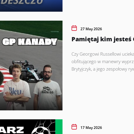
27 May 2026
Pamiętaj kim jeste
Czy Georgowi Russellowi uciek
obfitującego w manewry wyprzed
Brytyjczyk, a jego zespołowy ryw
17 May 2026