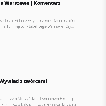
gia Warszawa | Komentarz
 Lechii Gdańsk w tym sezonie! Dzisiaj lechiści
 na 10. miejscu w tabeli Legię Warszawa. Czy...
. Wywiad z twórcami
 Tadeuszem Mieczyńskim i Dominikiem Formelą –
 Rozmowa o kulisach pracy dziennikarskiej, pasji