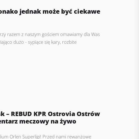
Monako jednak może być ciekawe
arzy razem z naszym gościem omawiamy dla Was
ająco dużo - sypiące się kary, rozbite
k – REBUD KPR Ostrovia Ostrów
entarz meczowy na żywo
ium Orlen Superligi! Przed nami rewanżowe