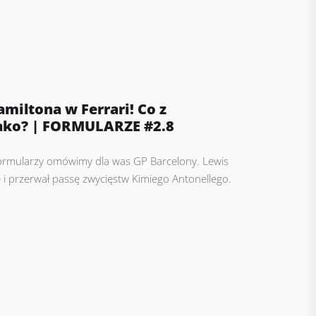
miltona w Ferrari! Co z
ako? | FORMULARZE #2.8
Formularzy omówimy dla was GP Barcelony. Lewis
 i przerwał passę zwycięstw Kimiego Antonellego.