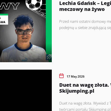
Lechia Gdańsk – Le
meczowy na żywo
Przed nami ostatni domowy mecz
podejmą u siebie znajdującą się
17 May 2026
Duet na wagę złota
Skijumping.pl
Duet na wagę złota. Wywiad z
twórcami portalu Skijumping.pl.