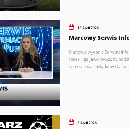
13 April 2026
Marcowy Serwis Inf
Marcowe wydanie Serwisu Info
Hałak i Iga Jaworowicz, to po
tym odcinku zaglądamy do świat
8 April 2026