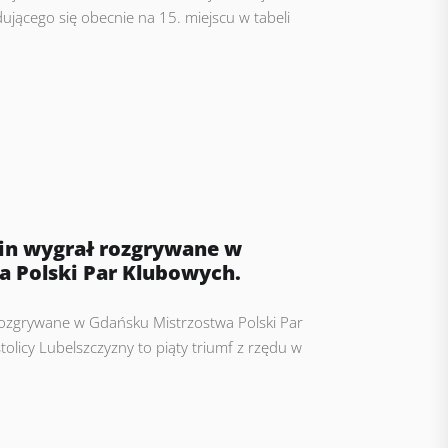
ującego się obecnie na 15. miejscu w tabeli
lin wygrał rozgrywane w
 Polski Par Klubowych.
 rozgrywane w Gdańsku Mistrzostwa Polski Par
olicy Lubelszczyzny to piąty triumf z rzędu w