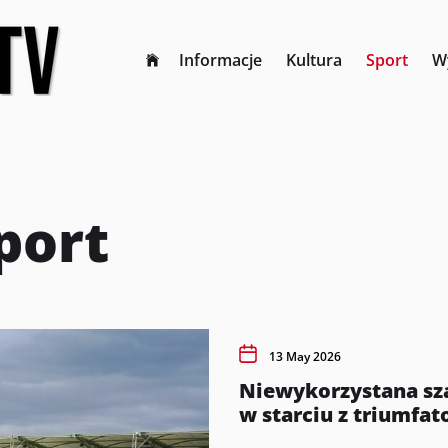
Informacje
Kultura
Sport
W
port
13 May 2026
Niewykorzystana sz
w starciu z triumfa