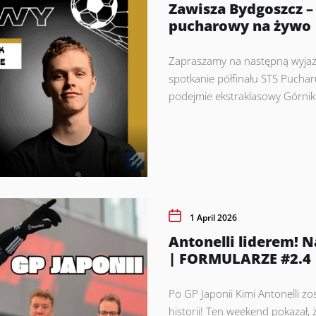
Zawisza Bydgoszcz –
pucharowy na żywo
Zapraszamy na następną wyjaz
spotkanie półfinału STS Pucharu
podejmie ekstraklasowy Górnik
1 April 2026
Antonelli liderem! 
| FORMULARZE #2.4
Po GP Japonii Kimi Antonelli 
historii! Ten weekend pokazał,