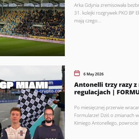
Arka Gdynia zremisowała bezb
31. kolejki rozgrywek PKO BP E
mają czego...
6 May 2026
Antonelli trzy razy 
regulacjach | FORM
Po miesięcznej przerwie wracam
Formularze! Dziś o zmianach w 
Kimiego Antonellego, powrocie