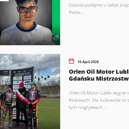
Gdańsk podejmie u siebie znajd
Piasta...
16 April 2026
Orlen Oil Motor Lub
Gdańsku Mistrzostwa
Orlen Oil Motor Lublin wygrał
Klubowych. Dla żużlowców ze st
tych rozgrywkach....