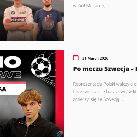
wrócił McLaren,...
31 March 2026
Po meczu Szwecja – 
Reprezentacja Polski walczyła 
finałowe starcie barażowe, w 
zmierzył się ze Szwecją....