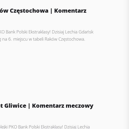
ków Częstochowa | Komentarz
PKO Bank Polski Ekstraklasy! Dzisiaj Lechia Gdańsk
ię na 6. miejscu w tabeli Raków Częstochowa.
st Gliwice | Komentarz meczowy
ejki PKO Bank Polski Ekstraklasy! Dzisiaj Lechia