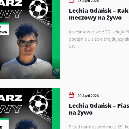
25 April 2026
Lechia Gdańsk – Ra
meczowy na żywo
Jesteśmy w trakcie 30. kolejki 
podejmie u siebie znajdujący s
Czy...
20 April 2026
Lechia Gdańsk – Pia
na żywo
Przed nami ostatni mecz 29. kol