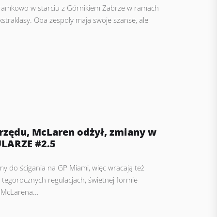
ramkowo w starciu z Górnikiem Zabrze w ramach
kstraklasy. Oba zespoły mają swoje szanse, ale
z rzędu, McLaren odżył, zmiany w
ULARZE #2.5
y do ścigania na GP Miami, więc wracają też
tegorocznych regulacjach, świetnej formie
 McLarena...