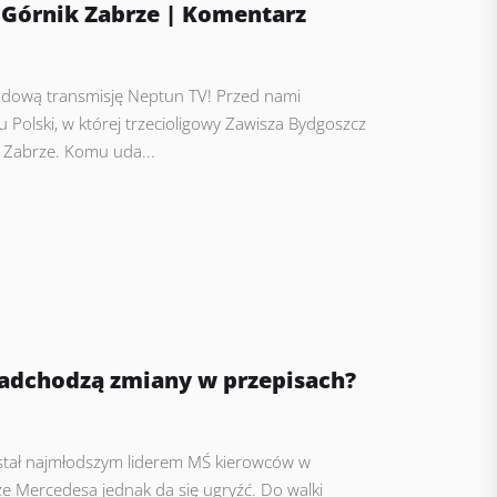
 Górnik Zabrze | Komentarz
dową transmisję Neptun TV! Przed nami
 Polski, w której trzecioligowy Zawisza Bydgoszcz
 Zabrze. Komu uda...
Nadchodzą zmiany w przepisach?
został najmłodszym liderem MŚ kierowców w
 że Mercedesa jednak da się ugryźć. Do walki