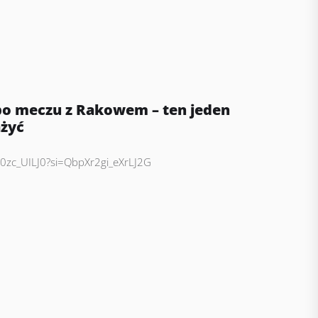
po meczu z Rakowem – ten jeden
żyć
P0zc_UILJ0?si=QbpXr2gi_eXrLJ2G