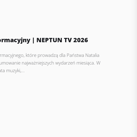
ormacyjny | NEPTUN TV 2026
rmacyjnego, które prowadzą dla Państwa Natalia
dsumowanie najważniejszych wydarzeń miesiąca. W
a muzyki,...