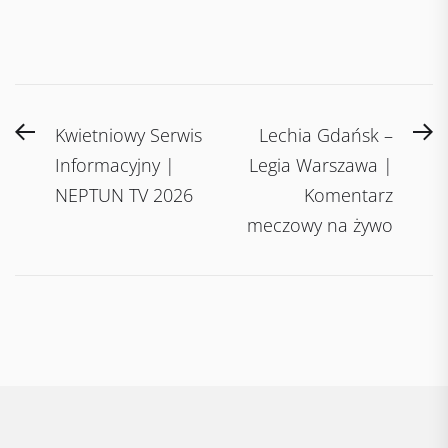
Post
Previous
N
Kwietniowy Serwis
Lechia Gdańsk –
navigation
post:
po
Informacyjny |
Legia Warszawa |
NEPTUN TV 2026
Komentarz
meczowy na żywo