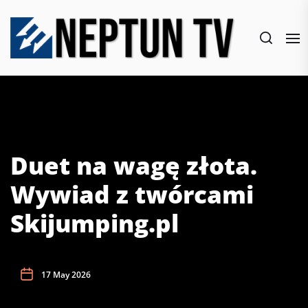
Skip
to
the
content
Duet na wagę złota.
Wywiad z twórcami
Skijumping.pl
17 May 2026