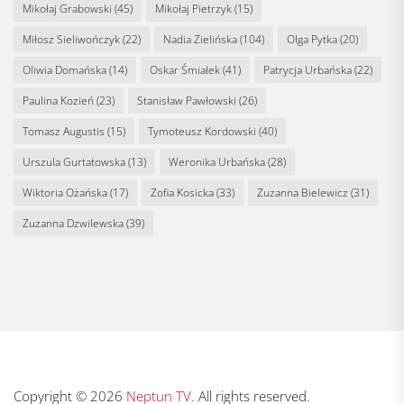
Mikołaj Grabowski
(45)
Mikołaj Pietrzyk
(15)
Miłosz Sieliwończyk
(22)
Nadia Zielińska
(104)
Olga Pytka
(20)
Oliwia Domańska
(14)
Oskar Śmiałek
(41)
Patrycja Urbańska
(22)
Paulina Kozień
(23)
Stanisław Pawłowski
(26)
Tomasz Augustis
(15)
Tymoteusz Kordowski
(40)
Urszula Gurtatowska
(13)
Weronika Urbańska
(28)
Wiktoria Ożańska
(17)
Zofia Kosicka
(33)
Zuzanna Bielewicz
(31)
Zuzanna Dzwilewska
(39)
Copyright © 2026
Neptun TV.
All rights reserved.