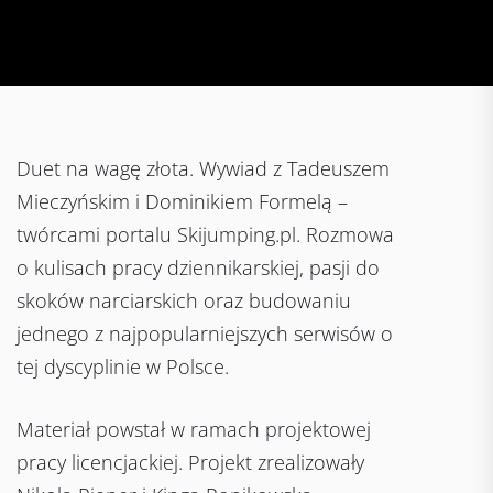
Duet na wagę złota. Wywiad z Tadeuszem
Mieczyńskim i Dominikiem Formelą –
twórcami portalu Skijumping.pl. Rozmowa
o kulisach pracy dziennikarskiej, pasji do
skoków narciarskich oraz budowaniu
jednego z najpopularniejszych serwisów o
tej dyscyplinie w Polsce.
Materiał powstał w ramach projektowej
pracy licencjackiej. Projekt zrealizowały