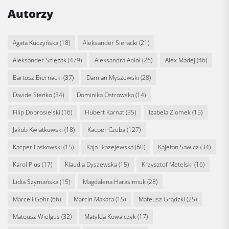
Autorzy
Agata Kuczyńska
(18)
Aleksander Sieracki
(21)
Aleksander Szlęzak
(479)
Aleksandra Anioł
(26)
Alex Madej
(46)
Bartosz Biernacki
(37)
Damian Myszewski
(28)
Davide Sieńko
(34)
Dominika Ostrowska
(14)
Filip Dobrosielski
(16)
Hubert Karnat
(35)
Izabela Ziomek
(15)
Jakub Kwiatkowski
(18)
Kacper Czuba
(127)
Kacper Laskowski
(15)
Kaja Błażejewska
(60)
Kajetan Sawicz
(34)
Karol Pius
(17)
Klaudia Dyszewska
(15)
Krzysztof Metelski
(16)
Lidia Szymańska
(15)
Magdalena Harasimiuk
(28)
Marceli Gohr
(66)
Marcin Makara
(15)
Mateusz Grądzki
(25)
Mateusz Wielgus
(32)
Matylda Kowalczyk
(17)