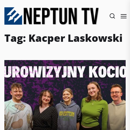
Skip
to
the
content
Tag:
Kacper Laskowski