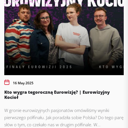
16 May 2025
Kto wygra tegoroczną Eurowizję? | Eurowizyjny
Kocioł
W gronie eurowizyjnych pasjonatów omówiliśmy wyniki
pierwszego półfinału. Jak poradziła sobie Polska? Do tego parę
słów o tym, co czekało nas w drugim półfinale. W...