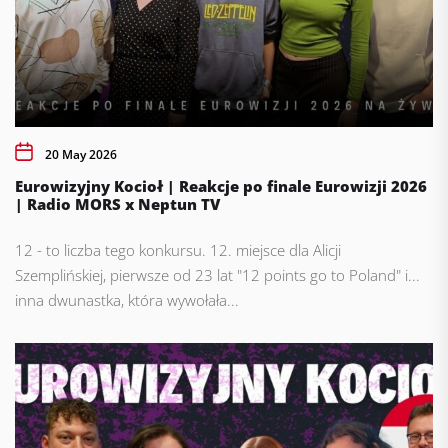
20 May 2026
Eurowizyjny Kocioł | Reakcje po finale Eurowizji 2026
| Radio MORS x Neptun TV
12 - to liczba tego konkursu. 12. miejsce dla Alicji
Szemplińskiej, pierwsze od 23 lat "12 points go to Poland" i...
inna dwunastka, która wywołała...