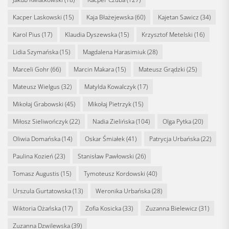
Kacper Laskowski
(15)
Kaja Błażejewska
(60)
Kajetan Sawicz
(34)
Karol Pius
(17)
Klaudia Dyszewska
(15)
Krzysztof Metelski
(16)
Lidia Szymańska
(15)
Magdalena Harasimiuk
(28)
Marceli Gohr
(66)
Marcin Makara
(15)
Mateusz Grądzki
(25)
Mateusz Wielgus
(32)
Matylda Kowalczyk
(17)
Mikołaj Grabowski
(45)
Mikołaj Pietrzyk
(15)
Miłosz Sieliwończyk
(22)
Nadia Zielińska
(104)
Olga Pytka
(20)
Oliwia Domańska
(14)
Oskar Śmiałek
(41)
Patrycja Urbańska
(22)
Paulina Kozień
(23)
Stanisław Pawłowski
(26)
Tomasz Augustis
(15)
Tymoteusz Kordowski
(40)
Urszula Gurtatowska
(13)
Weronika Urbańska
(28)
Wiktoria Ożańska
(17)
Zofia Kosicka
(33)
Zuzanna Bielewicz
(31)
Zuzanna Dzwilewska
(39)