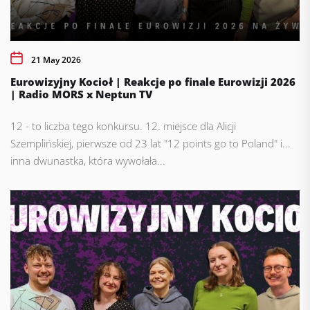
21 May 2026
Eurowizyjny Kocioł | Reakcje po finale Eurowizji 2026
| Radio MORS x Neptun TV
12 - to liczba tego konkursu. 12. miejsce dla Alicji
Szemplińskiej, pierwsze od 23 lat "12 points go to Poland" i...
inna dwunastka, która wywołała...