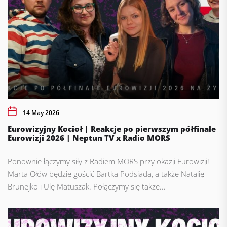
14 May 2026
Eurowizyjny Kocioł | Reakcje po pierwszym półfinale
Eurowizji 2026 | Neptun TV x Radio MORS
Ponownie łączymy siły z Radiem MORS przy okazji Eurowizji!
Marta Ołów będzie gościć Bartka Podsiada, a także Natalię
Brunejko i Ulę Matuszak. Połączymy się także...