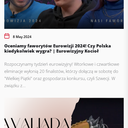
8 May 2024
Oceniamy faworytów Eurowizji 2024! Czy Polska
kiedykolwiek wygra? | Eurowizyjny Kocioł
Rozpoczynamy tydzień eurowizyjny! Wtorkowe i czwartkowe
eliminacje wyłonią 20 finalistów, którzy dołączą w sobotę do
"Wielkiej Piątki" oraz gospodarza konkursu, czyli Szwecji. W
związku z...