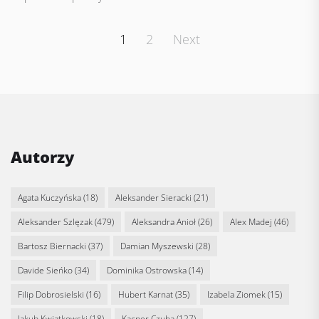
Posts
1
2
Next
pagination
Autorzy
Agata Kuczyńska
(18)
Aleksander Sieracki
(21)
Aleksander Szlęzak
(479)
Aleksandra Anioł
(26)
Alex Madej
(46)
Bartosz Biernacki
(37)
Damian Myszewski
(28)
Davide Sieńko
(34)
Dominika Ostrowska
(14)
Filip Dobrosielski
(16)
Hubert Karnat
(35)
Izabela Ziomek
(15)
Jakub Kwiatkowski
(18)
Kacper Czuba
(127)