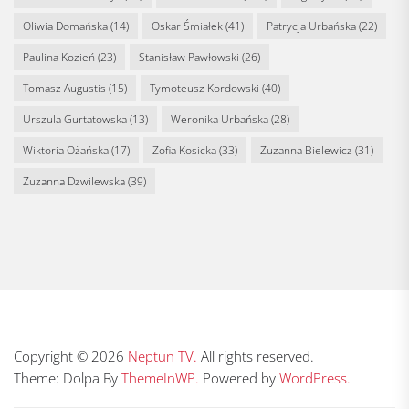
Oliwia Domańska
(14)
Oskar Śmiałek
(41)
Patrycja Urbańska
(22)
Paulina Kozień
(23)
Stanisław Pawłowski
(26)
Tomasz Augustis
(15)
Tymoteusz Kordowski
(40)
Urszula Gurtatowska
(13)
Weronika Urbańska
(28)
Wiktoria Ożańska
(17)
Zofia Kosicka
(33)
Zuzanna Bielewicz
(31)
Zuzanna Dzwilewska
(39)
Copyright © 2026
Neptun TV.
All rights reserved.
Theme: Dolpa By
ThemeInWP.
Powered by
WordPress.