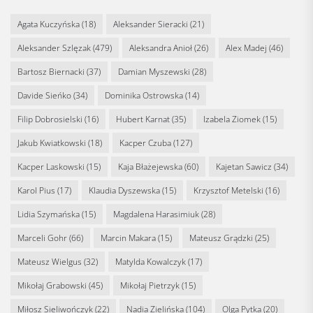
Agata Kuczyńska
(18)
Aleksander Sieracki
(21)
Aleksander Szlęzak
(479)
Aleksandra Anioł
(26)
Alex Madej
(46)
Bartosz Biernacki
(37)
Damian Myszewski
(28)
Davide Sieńko
(34)
Dominika Ostrowska
(14)
Filip Dobrosielski
(16)
Hubert Karnat
(35)
Izabela Ziomek
(15)
Jakub Kwiatkowski
(18)
Kacper Czuba
(127)
Kacper Laskowski
(15)
Kaja Błażejewska
(60)
Kajetan Sawicz
(34)
Karol Pius
(17)
Klaudia Dyszewska
(15)
Krzysztof Metelski
(16)
Lidia Szymańska
(15)
Magdalena Harasimiuk
(28)
Marceli Gohr
(66)
Marcin Makara
(15)
Mateusz Grądzki
(25)
Mateusz Wielgus
(32)
Matylda Kowalczyk
(17)
Mikołaj Grabowski
(45)
Mikołaj Pietrzyk
(15)
Miłosz Sieliwończyk
(22)
Nadia Zielińska
(104)
Olga Pytka
(20)