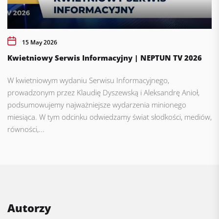
15 May 2026
Kwietniowy Serwis Informacyjny | NEPTUN TV 2026
W kwietniowym wydaniu Serwisu Informacyjnego,
prowadzonym przez Klaudię Dyszewską i Aleksandrę Anioł,
podsumowujemy najważniejsze wydarzenia minionego
miesiąca. W tym odcinku odwiedzamy świat słodkości, mediów,
równości,...
Autorzy