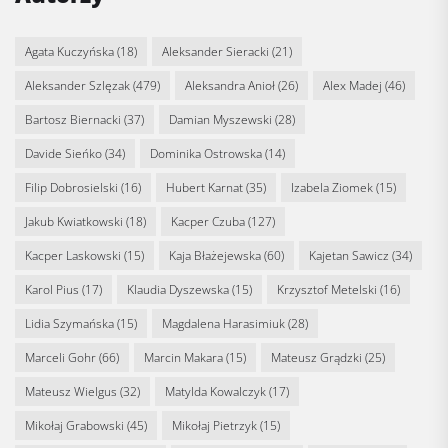
Agata Kuczyńska
(18)
Aleksander Sieracki
(21)
Aleksander Szlęzak
(479)
Aleksandra Anioł
(26)
Alex Madej
(46)
Bartosz Biernacki
(37)
Damian Myszewski
(28)
Davide Sieńko
(34)
Dominika Ostrowska
(14)
Filip Dobrosielski
(16)
Hubert Karnat
(35)
Izabela Ziomek
(15)
Jakub Kwiatkowski
(18)
Kacper Czuba
(127)
Kacper Laskowski
(15)
Kaja Błażejewska
(60)
Kajetan Sawicz
(34)
Karol Pius
(17)
Klaudia Dyszewska
(15)
Krzysztof Metelski
(16)
Lidia Szymańska
(15)
Magdalena Harasimiuk
(28)
Marceli Gohr
(66)
Marcin Makara
(15)
Mateusz Grądzki
(25)
Mateusz Wielgus
(32)
Matylda Kowalczyk
(17)
Mikołaj Grabowski
(45)
Mikołaj Pietrzyk
(15)