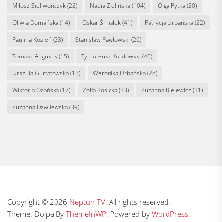
Miłosz Sieliwończyk
(22)
Nadia Zielińska
(104)
Olga Pytka
(20)
Oliwia Domańska
(14)
Oskar Śmiałek
(41)
Patrycja Urbańska
(22)
Paulina Kozień
(23)
Stanisław Pawłowski
(26)
Tomasz Augustis
(15)
Tymoteusz Kordowski
(40)
Urszula Gurtatowska
(13)
Weronika Urbańska
(28)
Wiktoria Ożańska
(17)
Zofia Kosicka
(33)
Zuzanna Bielewicz
(31)
Zuzanna Dzwilewska
(39)
Copyright © 2026
Neptun TV.
All rights reserved.
Theme: Dolpa By
ThemeInWP.
Powered by
WordPress.