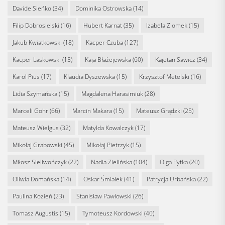
Davide Sieńko
(34)
Dominika Ostrowska
(14)
Filip Dobrosielski
(16)
Hubert Karnat
(35)
Izabela Ziomek
(15)
Jakub Kwiatkowski
(18)
Kacper Czuba
(127)
Kacper Laskowski
(15)
Kaja Błażejewska
(60)
Kajetan Sawicz
(34)
Karol Pius
(17)
Klaudia Dyszewska
(15)
Krzysztof Metelski
(16)
Lidia Szymańska
(15)
Magdalena Harasimiuk
(28)
Marceli Gohr
(66)
Marcin Makara
(15)
Mateusz Grądzki
(25)
Mateusz Wielgus
(32)
Matylda Kowalczyk
(17)
Mikołaj Grabowski
(45)
Mikołaj Pietrzyk
(15)
Miłosz Sieliwończyk
(22)
Nadia Zielińska
(104)
Olga Pytka
(20)
Oliwia Domańska
(14)
Oskar Śmiałek
(41)
Patrycja Urbańska
(22)
Paulina Kozień
(23)
Stanisław Pawłowski
(26)
Tomasz Augustis
(15)
Tymoteusz Kordowski
(40)