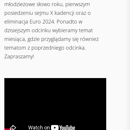
młodzieżowe słowo roku, pierwszym
posiedzeniu sejmu X kadencji oraz o
eliminacja Euro 2024. Ponadto w
dzisiejszym odcinku wybieramy temat
miesiąca, gdzie przyglądamy się również
tematom z poprzedniego odcinka.
Zapraszamy!