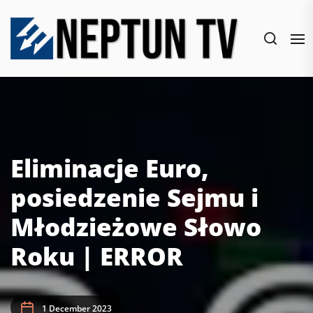
Skip
to
the
content
Eliminacje Euro,
posiedzenie Sejmu i
Młodzieżowe Słowo
Roku | ERROR
1 December 2023