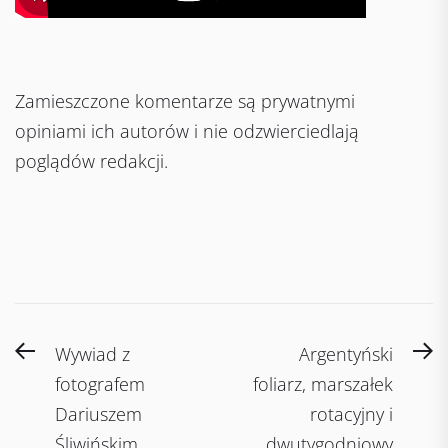
Zamieszczone komentarze są prywatnymi
opiniami ich autorów i nie odzwierciedlają
poglądów redakcji.
Post
Previous
N
Wywiad z
Argentyński
navigation
post:
po
fotografem
foliarz, marszałek
Dariuszem
rotacyjny i
Śliwińskim
dwutygodniowy