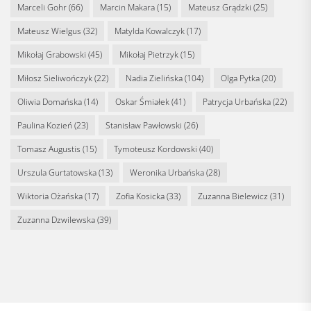
Marceli Gohr
(66)
Marcin Makara
(15)
Mateusz Grądzki
(25)
Mateusz Wielgus
(32)
Matylda Kowalczyk
(17)
Mikołaj Grabowski
(45)
Mikołaj Pietrzyk
(15)
Miłosz Sieliwończyk
(22)
Nadia Zielińska
(104)
Olga Pytka
(20)
Oliwia Domańska
(14)
Oskar Śmiałek
(41)
Patrycja Urbańska
(22)
Paulina Kozień
(23)
Stanisław Pawłowski
(26)
Tomasz Augustis
(15)
Tymoteusz Kordowski
(40)
Urszula Gurtatowska
(13)
Weronika Urbańska
(28)
Wiktoria Ożańska
(17)
Zofia Kosicka
(33)
Zuzanna Bielewicz
(31)
Zuzanna Dzwilewska
(39)