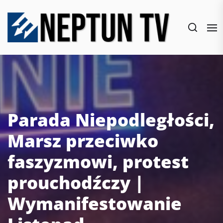
Skip
to
the
content
Parada Niepodległości,
Marsz przeciwko
faszyzmowi, protest
prouchodźczy |
Wymanifestowanie