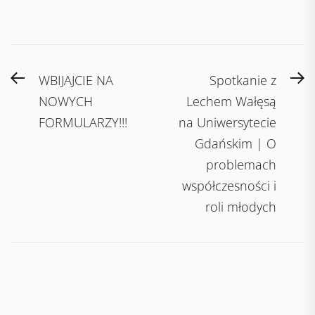
Post
Previous
N
WBIJAJCIE NA
Spotkanie z
navigation
post:
po
NOWYCH
Lechem Wałęsą
FORMULARZY!!!
na Uniwersytecie
Gdańskim | O
problemach
współczesności i
roli młodych