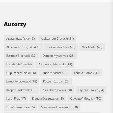
Autorzy
Agata Kuczyńska
(18)
Aleksander Sieracki
(21)
Aleksander Szlęzak
(479)
Aleksandra Anioł
(26)
Alex Madej
(46)
Bartosz Biernacki
(37)
Damian Myszewski
(28)
Davide Sieńko
(34)
Dominika Ostrowska
(14)
Filip Dobrosielski
(16)
Hubert Karnat
(35)
Izabela Ziomek
(15)
Jakub Kwiatkowski
(18)
Kacper Czuba
(127)
Kacper Laskowski
(15)
Kaja Błażejewska
(60)
Kajetan Sawicz
(34)
Karol Pius
(17)
Klaudia Dyszewska
(15)
Krzysztof Metelski
(16)
Lidia Szymańska
(15)
Magdalena Harasimiuk
(28)