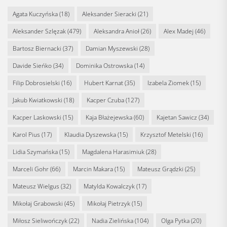
Agata Kuczyńska
(18)
Aleksander Sieracki
(21)
Aleksander Szlęzak
(479)
Aleksandra Anioł
(26)
Alex Madej
(46)
Bartosz Biernacki
(37)
Damian Myszewski
(28)
Davide Sieńko
(34)
Dominika Ostrowska
(14)
Filip Dobrosielski
(16)
Hubert Karnat
(35)
Izabela Ziomek
(15)
Jakub Kwiatkowski
(18)
Kacper Czuba
(127)
Kacper Laskowski
(15)
Kaja Błażejewska
(60)
Kajetan Sawicz
(34)
Karol Pius
(17)
Klaudia Dyszewska
(15)
Krzysztof Metelski
(16)
Lidia Szymańska
(15)
Magdalena Harasimiuk
(28)
Marceli Gohr
(66)
Marcin Makara
(15)
Mateusz Grądzki
(25)
Mateusz Wielgus
(32)
Matylda Kowalczyk
(17)
Mikołaj Grabowski
(45)
Mikołaj Pietrzyk
(15)
Miłosz Sieliwończyk
(22)
Nadia Zielińska
(104)
Olga Pytka
(20)