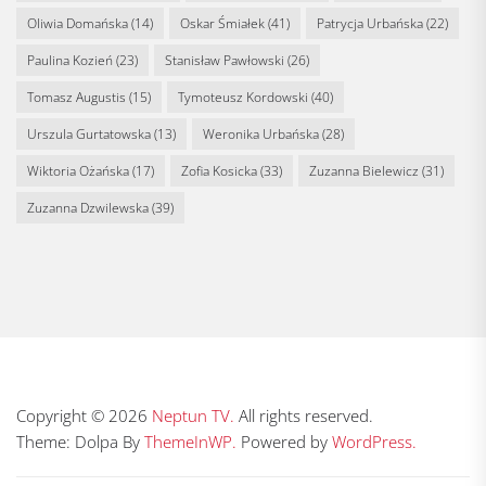
Oliwia Domańska
(14)
Oskar Śmiałek
(41)
Patrycja Urbańska
(22)
Paulina Kozień
(23)
Stanisław Pawłowski
(26)
Tomasz Augustis
(15)
Tymoteusz Kordowski
(40)
Urszula Gurtatowska
(13)
Weronika Urbańska
(28)
Wiktoria Ożańska
(17)
Zofia Kosicka
(33)
Zuzanna Bielewicz
(31)
Zuzanna Dzwilewska
(39)
Copyright © 2026
Neptun TV.
All rights reserved.
Theme: Dolpa By
ThemeInWP.
Powered by
WordPress.