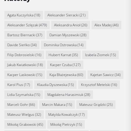
Agata Kuczyńska
(18)
Aleksander Sieracki
(21)
Aleksander Szlęzak
(479)
Aleksandra Anioł
(26)
Alex Madej
(46)
Bartosz Biernacki
(37)
Damian Myszewski
(28)
Davide Sieńko
(34)
Dominika Ostrowska
(14)
Filip Dobrosielski
(16)
Hubert Karnat
(35)
Izabela Ziomek
(15)
Jakub Kwiatkowski
(18)
Kacper Czuba
(127)
Kacper Laskowski
(15)
Kaja Błażejewska
(60)
Kajetan Sawicz
(34)
Karol Pius
(17)
Klaudia Dyszewska
(15)
Krzysztof Metelski
(16)
Lidia Szymańska
(15)
Magdalena Harasimiuk
(28)
Marceli Gohr
(66)
Marcin Makara
(15)
Mateusz Grądzki
(25)
Mateusz Wielgus
(32)
Matylda Kowalczyk
(17)
Mikołaj Grabowski
(45)
Mikołaj Pietrzyk
(15)