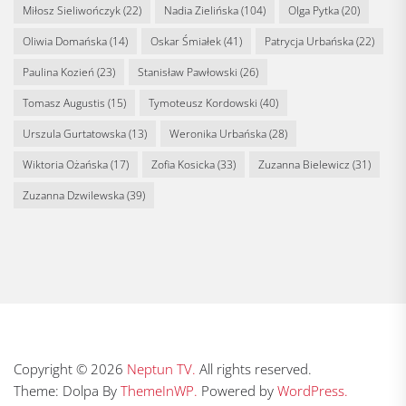
Miłosz Sieliwończyk
(22)
Nadia Zielińska
(104)
Olga Pytka
(20)
Oliwia Domańska
(14)
Oskar Śmiałek
(41)
Patrycja Urbańska
(22)
Paulina Kozień
(23)
Stanisław Pawłowski
(26)
Tomasz Augustis
(15)
Tymoteusz Kordowski
(40)
Urszula Gurtatowska
(13)
Weronika Urbańska
(28)
Wiktoria Ożańska
(17)
Zofia Kosicka
(33)
Zuzanna Bielewicz
(31)
Zuzanna Dzwilewska
(39)
Copyright © 2026
Neptun TV.
All rights reserved.
Theme: Dolpa By
ThemeInWP.
Powered by
WordPress.