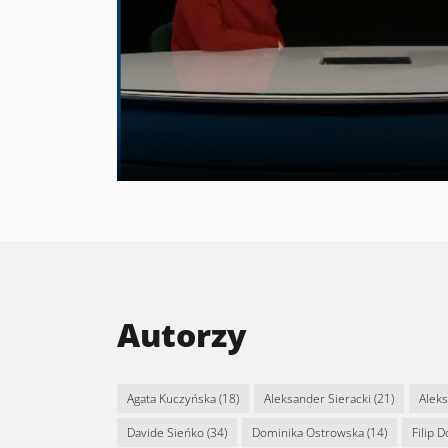
Autorzy
Agata Kuczyńska
(18)
Aleksander Sieracki
(21)
Alek
Davide Sieńko
(34)
Dominika Ostrowska
(14)
Filip 