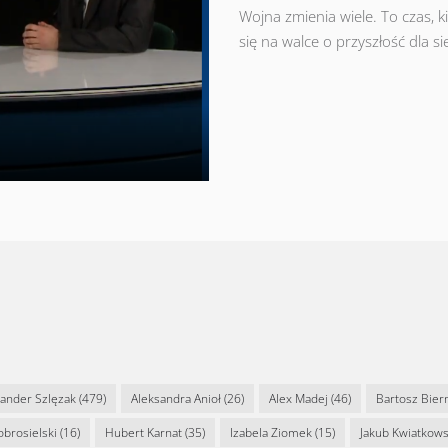
Wojna zmienia wiele. To czas, k
się na walce o przyszłość dla sie
sander Szlęzak
(479)
Aleksandra Anioł
(26)
Alex Madej
(46)
Bartosz Bier
Dobrosielski
(16)
Hubert Karnat
(35)
Izabela Ziomek
(15)
Jakub Kwiatkows