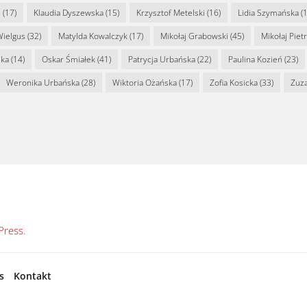
s
(17)
Klaudia Dyszewska
(15)
Krzysztof Metelski
(16)
Lidia Szymańska
(1
Wielgus
(32)
Matylda Kowalczyk
(17)
Mikołaj Grabowski
(45)
Mikołaj Piet
ska
(14)
Oskar Śmiałek
(41)
Patrycja Urbańska
(22)
Paulina Kozień
(23)
Weronika Urbańska
(28)
Wiktoria Ożańska
(17)
Zofia Kosicka
(33)
Zuz
ress.
s
Kontakt