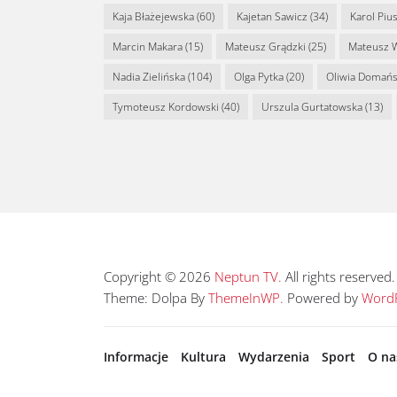
Kaja Błażejewska
(60)
Kajetan Sawicz
(34)
Karol Piu
Marcin Makara
(15)
Mateusz Grądzki
(25)
Mateusz 
Nadia Zielińska
(104)
Olga Pytka
(20)
Oliwia Domań
Tymoteusz Kordowski
(40)
Urszula Gurtatowska
(13)
Copyright © 2026
Neptun TV.
All rights reserved.
Theme: Dolpa By
ThemeInWP.
Powered by
WordP
Informacje
Kultura
Wydarzenia
Sport
O na