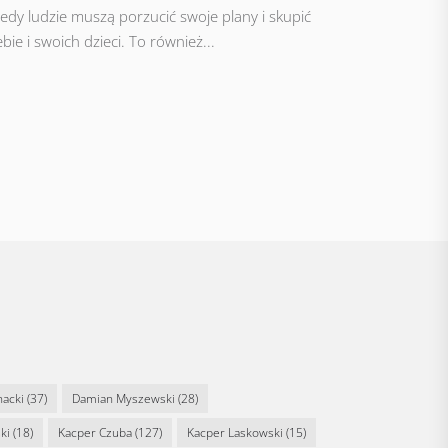
iedy ludzie muszą porzucić swoje plany i skupić
bie i swoich dzieci. To również...
nacki
(37)
Damian Myszewski
(28)
ki
(18)
Kacper Czuba
(127)
Kacper Laskowski
(15)