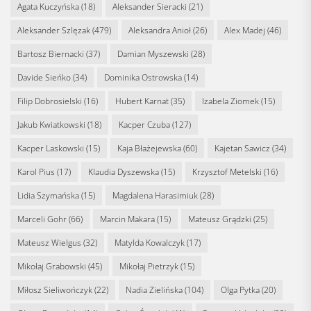
Agata Kuczyńska
(18)
Aleksander Sieracki
(21)
Aleksander Szlęzak
(479)
Aleksandra Anioł
(26)
Alex Madej
(46)
Bartosz Biernacki
(37)
Damian Myszewski
(28)
Davide Sieńko
(34)
Dominika Ostrowska
(14)
Filip Dobrosielski
(16)
Hubert Karnat
(35)
Izabela Ziomek
(15)
Jakub Kwiatkowski
(18)
Kacper Czuba
(127)
Kacper Laskowski
(15)
Kaja Błażejewska
(60)
Kajetan Sawicz
(34)
Karol Pius
(17)
Klaudia Dyszewska
(15)
Krzysztof Metelski
(16)
Lidia Szymańska
(15)
Magdalena Harasimiuk
(28)
Marceli Gohr
(66)
Marcin Makara
(15)
Mateusz Grądzki
(25)
Mateusz Wielgus
(32)
Matylda Kowalczyk
(17)
Mikołaj Grabowski
(45)
Mikołaj Pietrzyk
(15)
Miłosz Sieliwończyk
(22)
Nadia Zielińska
(104)
Olga Pytka
(20)