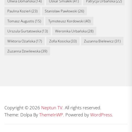
Oliwia Domańska
(14)
Oskar Śmiałek
(41)
Patrycja Urbańska
(22)
Paulina Kozień
(23)
Stanisław Pawłowski
(26)
Tomasz Augustis
(15)
Tymoteusz Kordowski
(40)
Urszula Gurtatowska
(13)
Weronika Urbańska
(28)
Wiktoria Ożańska
(17)
Zofia Kosicka
(33)
Zuzanna Bielewicz
(31)
Zuzanna Dzwilewska
(39)
Copyright © 2026
Neptun TV.
All rights reserved.
Theme: Dolpa By
ThemeInWP.
Powered by
WordPress.