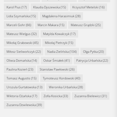
Karol Pius
(17)
Klaudia Dyszewska
(15)
Krzysztof Metelski
(16)
Lidia Szymańska
(15)
Magdalena Harasimiuk
(28)
Marceli Gohr
(66)
Marcin Makara
(15)
Mateusz Grądzki
(25)
Mateusz Wielgus
(32)
Matylda Kowalczyk
(17)
Mikołaj Grabowski
(45)
Mikołaj Pietrzyk
(15)
Miłosz Sieliwończyk
(22)
Nadia Zielińska
(104)
Olga Pytka
(20)
Oliwia Domańska
(14)
Oskar Śmiałek
(41)
Patrycja Urbańska
(22)
Paulina Kozień
(23)
Stanisław Pawłowski
(26)
Tomasz Augustis
(15)
Tymoteusz Kordowski
(40)
Urszula Gurtatowska
(13)
Weronika Urbańska
(28)
Wiktoria Ożańska
(17)
Zofia Kosicka
(33)
Zuzanna Bielewicz
(31)
Zuzanna Dzwilewska
(39)