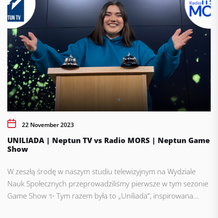
22 November 2023
UNILIADA | Neptun TV vs Radio MORS | Neptun Game
Show
W zeszłą środę w naszym studiu telewizyjnym na Wydziale
Nauk Społecznych przeprowadziliśmy pierwsze w tym sezonie
Game Show ✨ Tym razem była to „Uniliada”, inspirowana...