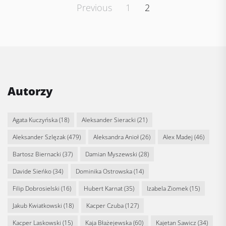
Posts
Previous
1
2
pagination
Autorzy
Agata Kuczyńska
(18)
Aleksander Sieracki
(21)
Aleksander Szlęzak
(479)
Aleksandra Anioł
(26)
Alex Madej
(46)
Bartosz Biernacki
(37)
Damian Myszewski
(28)
Davide Sieńko
(34)
Dominika Ostrowska
(14)
Filip Dobrosielski
(16)
Hubert Karnat
(35)
Izabela Ziomek
(15)
Jakub Kwiatkowski
(18)
Kacper Czuba
(127)
Kacper Laskowski
(15)
Kaja Błażejewska
(60)
Kajetan Sawicz
(34)