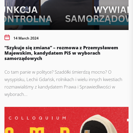
14 March 2024
“Szykuje się zmiana” – rozmowa z Przemysławem
Majewskim, kandydatem PiS w wyborach
samorządowych
Co tam panie w polityce? Szadółki śmierdzą mocno? O
wysypisku, Lechii Gdańsk, rolnikach i wielu innych kwestiach
rozmawialiśmy z kandydatem Prawa i Sprawiedliwości w
wyborach...