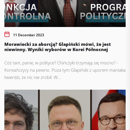
11 December 2023
Morawiecki za aborcją? Glapiński mówi, że jest
niewinny. Wyniki wyborów w Korei Północnej
Cóż tam, panie, w polityce? Chińczyki trzymają się mocno? -
Koreańczycy na pewno. Poza tym Glapiński z uporem maniaka
twierdzi, że nic nie zrobił. W...