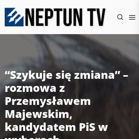
Skip
to
the
content
“Szykuje się zmiana” –
rozmowa z
Przemysławem
Majewskim,
kandydatem PiS w