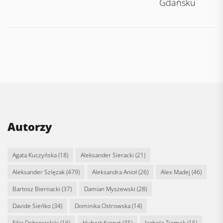
Gdańsku
Autorzy
Agata Kuczyńska
(18)
Aleksander Sieracki
(21)
Aleksander Szlęzak
(479)
Aleksandra Anioł
(26)
Alex Madej
(46)
Bartosz Biernacki
(37)
Damian Myszewski
(28)
Davide Sieńko
(34)
Dominika Ostrowska
(14)
Filip Dobrosielski
(16)
Hubert Karnat
(35)
Izabela Ziomek
(15)