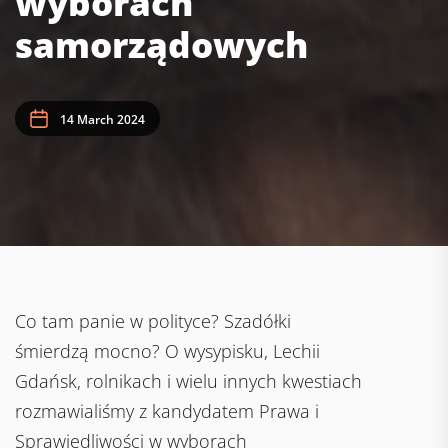
wyborach
samorządowych
14 March 2024
Co tam panie w polityce? Szadółki
śmierdzą mocno? O wysypisku, Lechii
Gdańsk, rolnikach i wielu innych kwestiach
rozmawialiśmy z kandydatem Prawa i
Sprawiedliwości w wyborach