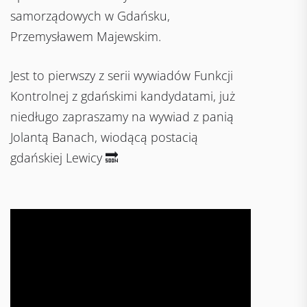
samorządowych w Gdańsku,
Przemysławem Majewskim.
Jest to pierwszy z serii wywiadów Funkcji
Kontrolnej z gdańskimi kandydatami, już
niedługo zapraszamy na wywiad z panią
Jolantą Banach, wiodącą postacią
gdańskiej Lewicy 🔜