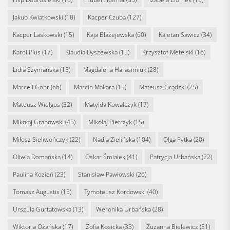
Jakub Kwiatkowski
(18)
Kacper Czuba
(127)
Kacper Laskowski
(15)
Kaja Błażejewska
(60)
Kajetan Sawicz
(34)
Karol Pius
(17)
Klaudia Dyszewska
(15)
Krzysztof Metelski
(16)
Lidia Szymańska
(15)
Magdalena Harasimiuk
(28)
Marceli Gohr
(66)
Marcin Makara
(15)
Mateusz Grądzki
(25)
Mateusz Wielgus
(32)
Matylda Kowalczyk
(17)
Mikołaj Grabowski
(45)
Mikołaj Pietrzyk
(15)
Miłosz Sieliwończyk
(22)
Nadia Zielińska
(104)
Olga Pytka
(20)
Oliwia Domańska
(14)
Oskar Śmiałek
(41)
Patrycja Urbańska
(22)
Paulina Kozień
(23)
Stanisław Pawłowski
(26)
Tomasz Augustis
(15)
Tymoteusz Kordowski
(40)
Urszula Gurtatowska
(13)
Weronika Urbańska
(28)
Wiktoria Ożańska
(17)
Zofia Kosicka
(33)
Zuzanna Bielewicz
(31)