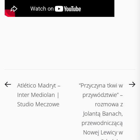
Post
Previous
N
Atlético Madryt –
“Przyczyna tkwi w
navigation
post:
po
Inter Mediolan |
przywództwie” –
Studio Meczowe
rozmowa z
Jolantą Banach,
przewodniczącą
Nowej Lewicy w