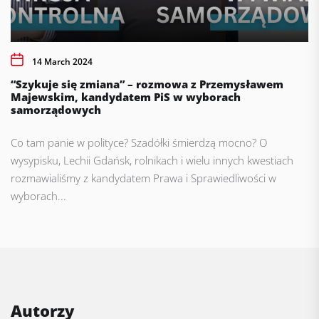
14 March 2024
“Szykuje się zmiana” – rozmowa z Przemysławem
Majewskim, kandydatem PiS w wyborach
samorządowych
Co tam panie w polityce? Szadółki śmierdzą mocno? O
wysypisku, Lechii Gdańsk, rolnikach i wielu innych kwestiach
rozmawialiśmy z kandydatem Prawa i Sprawiedliwości w
wyborach...
Autorzy