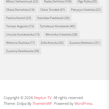
Miłosz Sieliwończyk
(22)
Nadia Zielińska
(104)
Olga Pytka
(20)
Oliwia Domańska
(14)
Oskar Śmiałek
(41)
Patrycja Urbańska
(22)
Paulina Kozień
(23)
Stanisław Pawłowski
(26)
Tomasz Augustis
(15)
Tymoteusz Kordowski
(40)
Urszula Gurtatowska
(13)
Weronika Urbańska
(28)
Wiktoria Ożańska
(17)
Zofia Kosicka
(33)
Zuzanna Bielewicz
(31)
Zuzanna Dzwilewska
(39)
Copyright © 2026
Neptun TV.
All rights reserved.
Theme: Dolpa By
ThemeInWP.
Powered by
WordPress.