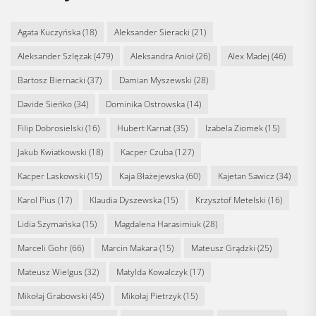
Agata Kuczyńska
(18)
Aleksander Sieracki
(21)
Aleksander Szlęzak
(479)
Aleksandra Anioł
(26)
Alex Madej
(46)
Bartosz Biernacki
(37)
Damian Myszewski
(28)
Davide Sieńko
(34)
Dominika Ostrowska
(14)
Filip Dobrosielski
(16)
Hubert Karnat
(35)
Izabela Ziomek
(15)
Jakub Kwiatkowski
(18)
Kacper Czuba
(127)
Kacper Laskowski
(15)
Kaja Błażejewska
(60)
Kajetan Sawicz
(34)
Karol Pius
(17)
Klaudia Dyszewska
(15)
Krzysztof Metelski
(16)
Lidia Szymańska
(15)
Magdalena Harasimiuk
(28)
Marceli Gohr
(66)
Marcin Makara
(15)
Mateusz Grądzki
(25)
Mateusz Wielgus
(32)
Matylda Kowalczyk
(17)
Mikołaj Grabowski
(45)
Mikołaj Pietrzyk
(15)