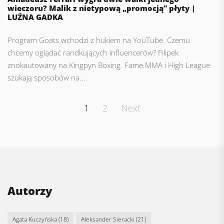
wieczoru? Malik z nietypową „promocją” płyty |
LUŹNA GADKA
Program Goats wchodzi z hukiem na YouTube. Czemu
chcemy oglądać randkujących influencerów? Filipek
znokautowany na Kingpyn Boxing. Fame MMA i High League
szukają sposobów na...
Posts
1
2
Next
pagination
Autorzy
Agata Kuczyńska
(18)
Aleksander Sieracki
(21)