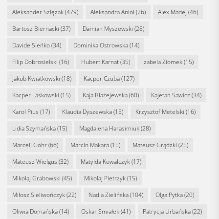
Aleksander Szlęzak
(479)
Aleksandra Anioł
(26)
Alex Madej
(46)
Bartosz Biernacki
(37)
Damian Myszewski
(28)
Davide Sieńko
(34)
Dominika Ostrowska
(14)
Filip Dobrosielski
(16)
Hubert Karnat
(35)
Izabela Ziomek
(15)
Jakub Kwiatkowski
(18)
Kacper Czuba
(127)
Kacper Laskowski
(15)
Kaja Błażejewska
(60)
Kajetan Sawicz
(34)
Karol Pius
(17)
Klaudia Dyszewska
(15)
Krzysztof Metelski
(16)
Lidia Szymańska
(15)
Magdalena Harasimiuk
(28)
Marceli Gohr
(66)
Marcin Makara
(15)
Mateusz Grądzki
(25)
Mateusz Wielgus
(32)
Matylda Kowalczyk
(17)
Mikołaj Grabowski
(45)
Mikołaj Pietrzyk
(15)
Miłosz Sieliwończyk
(22)
Nadia Zielińska
(104)
Olga Pytka
(20)
Oliwia Domańska
(14)
Oskar Śmiałek
(41)
Patrycja Urbańska
(22)