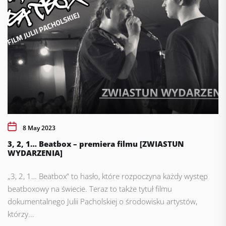
8 May 2023
3, 2, 1… Beatbox – premiera filmu [ZWIASTUN
WYDARZENIA]
„3, 2, 1… Beatbox” to hasło, które rozpoczyna każdy występ
beatboxowy na świecie. Teraz to także tytuł filmu
dokumentalnego Julii Pacholskiej o środowisku artystów,
którzy...