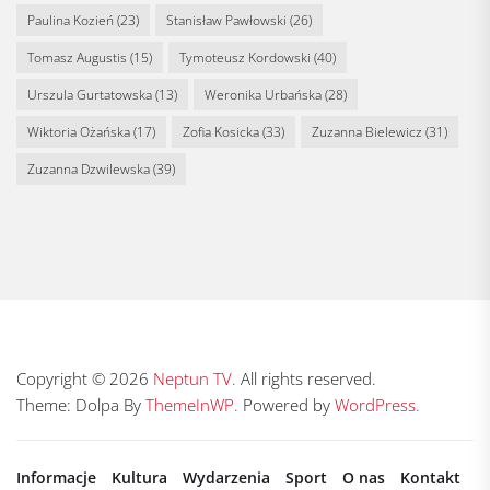
Paulina Kozień
(23)
Stanisław Pawłowski
(26)
Tomasz Augustis
(15)
Tymoteusz Kordowski
(40)
Urszula Gurtatowska
(13)
Weronika Urbańska
(28)
Wiktoria Ożańska
(17)
Zofia Kosicka
(33)
Zuzanna Bielewicz
(31)
Zuzanna Dzwilewska
(39)
Copyright © 2026
Neptun TV.
All rights reserved.
Theme: Dolpa By
ThemeInWP.
Powered by
WordPress.
Informacje
Kultura
Wydarzenia
Sport
O nas
Kontakt