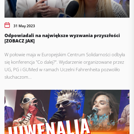
31 May 2023
Odpowiadali na największe wyzwania przyszłości
[ZOBACZ JAK]
W połowie maja w Europejskim Centrum Solidarności odbyła
się konferencja "Co dalej?". Wydarzenie organizowane przez
UG, PG i GUMed w ramach Uczelni Fahrenheita pozwoliło
słuchaczom...