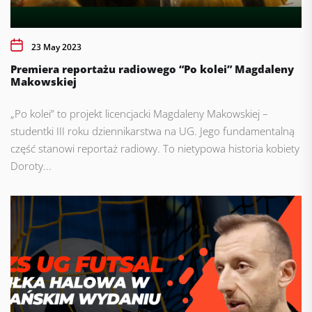
23 May 2023
Premiera reportażu radiowego “Po kolei” Magdaleny
Makowskiej
„Po kolei” to projekt licencjacki Magdaleny Makowskiej –
studentki III roku dziennikarstwa na UG. Jego fundamentalną
część stanowi reportaż radiowy. To nietypowa historia kobiety
Doroty...