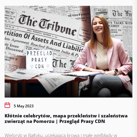
5 May 2023
Kłótnie celebrytów, mapa przekleństw i szaleństwa
zwierząt na Pomorzu | Przegląd Prasy CDN
Wieloryb w Bałtyku, uciekająca krowa i małe wielbłądy w