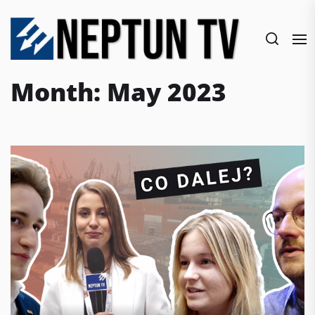
Skip
to
the
content
Month:
May 2023