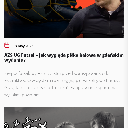
13 May 2023
AZS UG Futsal – jak wygląda piłka halowa w gdańskim
wydaniu?
Zespół futsalowy AZS UG stoi przed szansą awansu do
Ekstraklasy. O wszystkim rozstrzygną pierwszoligowe baraże.
Grają tam chociażby studenci, którzy uprawianie sportu na
wysokim poziomie...