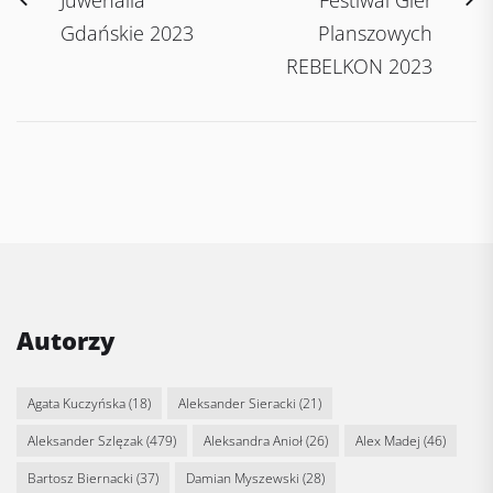
Juwenalia
Festiwal Gier
navigation
post:
po
Gdańskie 2023
Planszowych
REBELKON 2023
Autorzy
Agata Kuczyńska
(18)
Aleksander Sieracki
(21)
Aleksander Szlęzak
(479)
Aleksandra Anioł
(26)
Alex Madej
(46)
Bartosz Biernacki
(37)
Damian Myszewski
(28)