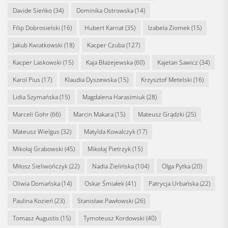
Davide Sieńko
(34)
Dominika Ostrowska
(14)
Filip Dobrosielski
(16)
Hubert Karnat
(35)
Izabela Ziomek
(15)
Jakub Kwiatkowski
(18)
Kacper Czuba
(127)
Kacper Laskowski
(15)
Kaja Błażejewska
(60)
Kajetan Sawicz
(34)
Karol Pius
(17)
Klaudia Dyszewska
(15)
Krzysztof Metelski
(16)
Lidia Szymańska
(15)
Magdalena Harasimiuk
(28)
Marceli Gohr
(66)
Marcin Makara
(15)
Mateusz Grądzki
(25)
Mateusz Wielgus
(32)
Matylda Kowalczyk
(17)
Mikołaj Grabowski
(45)
Mikołaj Pietrzyk
(15)
Miłosz Sieliwończyk
(22)
Nadia Zielińska
(104)
Olga Pytka
(20)
Oliwia Domańska
(14)
Oskar Śmiałek
(41)
Patrycja Urbańska
(22)
Paulina Kozień
(23)
Stanisław Pawłowski
(26)
Tomasz Augustis
(15)
Tymoteusz Kordowski
(40)