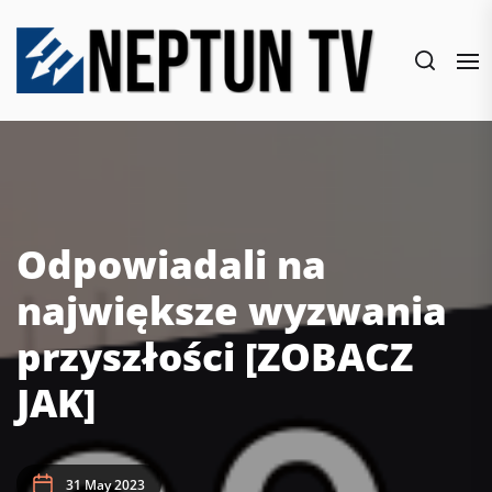
Skip
to
the
content
Odpowiadali na
największe wyzwania
przyszłości [ZOBACZ
JAK]
31 May 2023