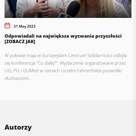
31 May 2023
Odpowiadali na największe wyzwania przyszłości
[ZOBACZ JAK]
W połowie maja w Europejskim Centrum Solidarności odbyła
się konferencja "Co dalej?". Wydarzenie organizowane przez
UG, PG i GUMed w ramach Uczelni Fahrenheita pozwoliło
słuchaczom...
Autorzy