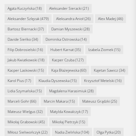
Agata Kuczyńska
(18)
Aleksander Sieracki
(21)
Aleksander Szlęzak
(479)
Aleksandra Anioł
(26)
Alex Madej
(46)
Bartosz Biernacki
(37)
Damian Myszewski
(28)
Davide Sieńko
(34)
Dominika Ostrowska
(14)
Filip Dobrosielski
(16)
Hubert Karnat
(35)
Izabela Ziomek
(15)
Jakub Kwiatkowski
(18)
Kacper Czuba
(127)
Kacper Laskowski
(15)
Kaja Błażejewska
(60)
Kajetan Sawicz
(34)
Karol Pius
(17)
Klaudia Dyszewska
(15)
Krzysztof Metelski
(16)
Lidia Szymańska
(15)
Magdalena Harasimiuk
(28)
Marceli Gohr
(66)
Marcin Makara
(15)
Mateusz Grądzki
(25)
Mateusz Wielgus
(32)
Matylda Kowalczyk
(17)
Mikołaj Grabowski
(45)
Mikołaj Pietrzyk
(15)
Miłosz Sieliwończyk
(22)
Nadia Zielińska
(104)
Olga Pytka
(20)