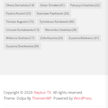
Oliwia Domańska
(14)
Oskar Śmiałek
(41)
Patrycja Urbańska
(22)
Paulina Kozień
(23)
Stanisław Pawłowski
(26)
Tomasz Augustis
(15)
Tymoteusz Kordowski
(40)
Urszula Gurtatowska
(13)
Weronika Urbańska
(28)
Wiktoria Ożańska
(17)
Zofia Kosicka
(33)
Zuzanna Bielewicz
(31)
Zuzanna Dzwilewska
(39)
Copyright © 2026
Neptun TV.
All rights reserved.
Theme: Dolpa By
ThemeInWP.
Powered by
WordPress.