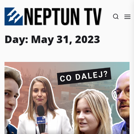
Skip
to
the
content
Day:
May 31, 2023