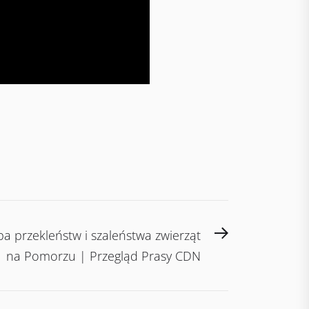
Next
pa przekleństw i szaleństwa zwierząt
post:
na Pomorzu | Przegląd Prasy CDN