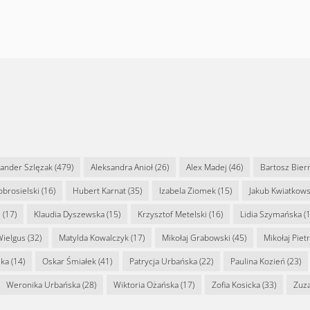
sander Szlęzak
(479)
Aleksandra Anioł
(26)
Alex Madej
(46)
Bartosz Bier
Dobrosielski
(16)
Hubert Karnat
(35)
Izabela Ziomek
(15)
Jakub Kwiatkows
s
(17)
Klaudia Dyszewska
(15)
Krzysztof Metelski
(16)
Lidia Szymańska
(1
Wielgus
(32)
Matylda Kowalczyk
(17)
Mikołaj Grabowski
(45)
Mikołaj Piet
ska
(14)
Oskar Śmiałek
(41)
Patrycja Urbańska
(22)
Paulina Kozień
(23)
Weronika Urbańska
(28)
Wiktoria Ożańska
(17)
Zofia Kosicka
(33)
Zuz