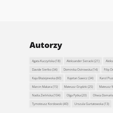
Autorzy
Agata Kuczyńska
(18)
Aleksander Sieracki
(21)
Alek
Davide Sieńko
(34)
Dominika Ostrowska
(14)
Filip 
Kaja Błażejewska
(60)
Kajetan Sawicz
(34)
Karol Piu
Marcin Makara
(15)
Mateusz Grądzki
(25)
Mateusz 
Nadia Zielińska
(104)
Olga Pytka
(20)
Oliwia Domań
Tymoteusz Kordowski
(40)
Urszula Gurtatowska
(13)