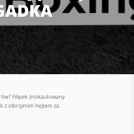
 GADKA
rów? Filipek znokautowany
k z olbrzymim hejtem za