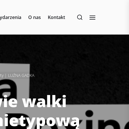
ydarzenia
O nas
Kontakt
płyty | LUŹNA GADKA
ie walki
 nietypową