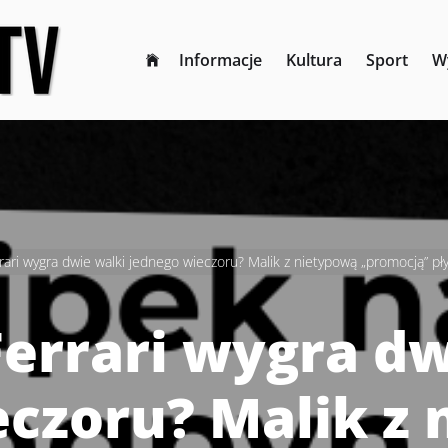
Informacje
Kultura
Sport
W
ari wygra dwie walki jednego wieczoru? Malik z nietypową „promocją” 
errari wygra dw
eczoru? Malik z