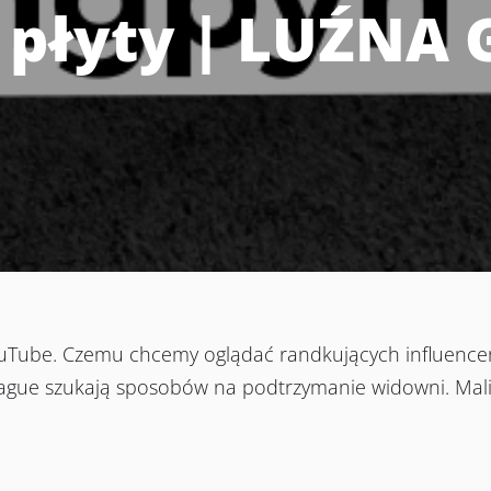
 płyty | LUŹNA
uTube. Czemu chcemy oglądać randkujących influence
ague szukają sposobów na podtrzymanie widowni. Mali