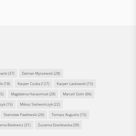
nacki
(37)
Damian Myszewski
(28)
ki
(18)
Kacper Czuba
(127)
Kacper Laskowski
(15)
5)
Magdalena Harasimiuk
(28)
Marceli Gohr
(66)
rzyk
(15)
Miłosz Sieliwończyk
(22)
Stanisław Pawłowski
(26)
Tomasz Augustis
(15)
anna Bielewicz
(31)
Zuzanna Dzwilewska
(39)