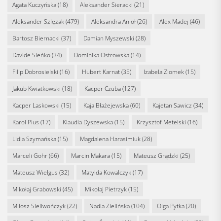
Agata Kuczyńska
(18)
Aleksander Sieracki
(21)
Aleksander Szlęzak
(479)
Aleksandra Anioł
(26)
Alex Madej
(46)
Bartosz Biernacki
(37)
Damian Myszewski
(28)
Davide Sieńko
(34)
Dominika Ostrowska
(14)
Filip Dobrosielski
(16)
Hubert Karnat
(35)
Izabela Ziomek
(15)
Jakub Kwiatkowski
(18)
Kacper Czuba
(127)
Kacper Laskowski
(15)
Kaja Błażejewska
(60)
Kajetan Sawicz
(34)
Karol Pius
(17)
Klaudia Dyszewska
(15)
Krzysztof Metelski
(16)
Lidia Szymańska
(15)
Magdalena Harasimiuk
(28)
Marceli Gohr
(66)
Marcin Makara
(15)
Mateusz Grądzki
(25)
Mateusz Wielgus
(32)
Matylda Kowalczyk
(17)
Mikołaj Grabowski
(45)
Mikołaj Pietrzyk
(15)
Miłosz Sieliwończyk
(22)
Nadia Zielińska
(104)
Olga Pytka
(20)