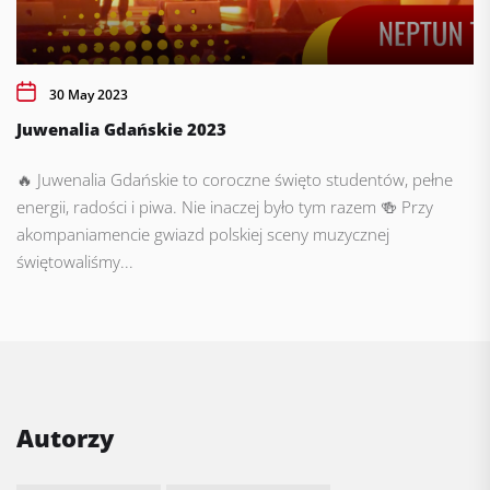
30 May 2023
Juwenalia Gdańskie 2023
🔥 Juwenalia Gdańskie to coroczne święto studentów, pełne
energii, radości i piwa. Nie inaczej było tym razem 🍻 Przy
akompaniamencie gwiazd polskiej sceny muzycznej
świętowaliśmy...
Autorzy