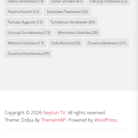
Oliwia Domańska
(14)
Oskar Śmiałek
(41)
Patrycja Urbańska
(22)
Paulina Kozień
(23)
Stanisław Pawłowski
(26)
Tomasz Augustis
(15)
Tymoteusz Kordowski
(40)
Urszula Gurtatowska
(13)
Weronika Urbańska
(28)
Wiktoria Ożańska
(17)
Zofia Kosicka
(33)
Zuzanna Bielewicz
(31)
Zuzanna Dzwilewska
(39)
Copyright © 2026
Neptun TV.
All rights reserved.
Theme: Dolpa By
ThemeInWP.
Powered by
WordPress.