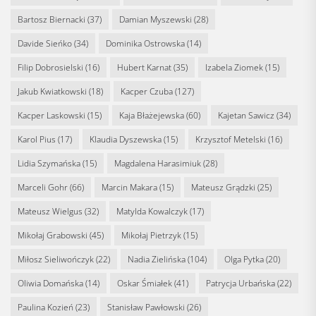
Bartosz Biernacki
(37)
Damian Myszewski
(28)
Davide Sieńko
(34)
Dominika Ostrowska
(14)
Filip Dobrosielski
(16)
Hubert Karnat
(35)
Izabela Ziomek
(15)
Jakub Kwiatkowski
(18)
Kacper Czuba
(127)
Kacper Laskowski
(15)
Kaja Błażejewska
(60)
Kajetan Sawicz
(34)
Karol Pius
(17)
Klaudia Dyszewska
(15)
Krzysztof Metelski
(16)
Lidia Szymańska
(15)
Magdalena Harasimiuk
(28)
Marceli Gohr
(66)
Marcin Makara
(15)
Mateusz Grądzki
(25)
Mateusz Wielgus
(32)
Matylda Kowalczyk
(17)
Mikołaj Grabowski
(45)
Mikołaj Pietrzyk
(15)
Miłosz Sieliwończyk
(22)
Nadia Zielińska
(104)
Olga Pytka
(20)
Oliwia Domańska
(14)
Oskar Śmiałek
(41)
Patrycja Urbańska
(22)
Paulina Kozień
(23)
Stanisław Pawłowski
(26)