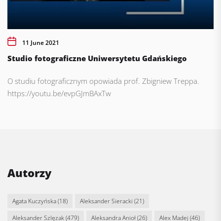
11 June 2021
Studio fotograficzne Uniwersytetu Gdańskiego
O studiu fotograficznym opowiada prof. Zbigniew Treppa.
https://youtu.be/evpGJmBAxTw
Autorzy
Agata Kuczyńska
(18)
Aleksander Sieracki
(21)
Aleksander Szlęzak
(479)
Aleksandra Anioł
(26)
Alex Madej
(46)