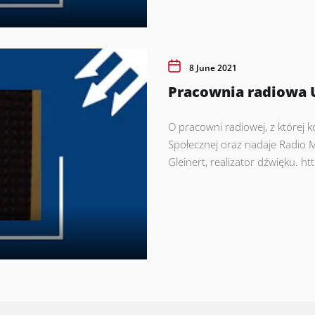
8 June 2021
Pracownia radiowa 
O pracowni radiowej, z której k
Społecznej oraz nadaje Radio M
Gleinert, realizator dźwięku. 