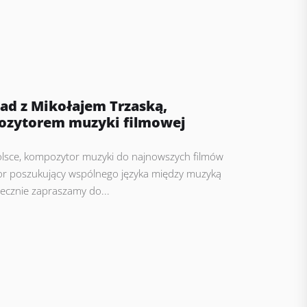
iad z Mikołajem Trzaską,
pozytorem muzyki filmowej
olsce, kompozytor muzyki do najnowszych filmów
or poszukujący wspólnego języka między muzyką
ecznie zapraszamy do...