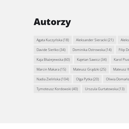
Autorzy
Agata Kuczyńska
(18)
Aleksander Sieracki
(21)
Alek
Davide Sieńko
(34)
Dominika Ostrowska
(14)
Filip 
Kaja Błażejewska
(60)
Kajetan Sawicz
(34)
Karol Piu
Marcin Makara
(15)
Mateusz Grądzki
(25)
Mateusz 
Nadia Zielińska
(104)
Olga Pytka
(20)
Oliwia Domań
Tymoteusz Kordowski
(40)
Urszula Gurtatowska
(13)