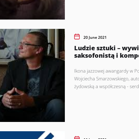
20 June 2021
Ludzie sztuki – wyw
saksofonistą i kom
Ikona jazzowej awangardy w P
Wojciecha Smarzowskiego, aut
żydowską a współczesną - serd