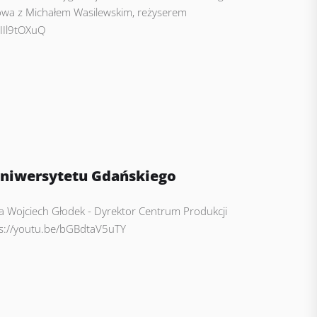
mowa z Michałem Wasilewskim, reżyserem
IIl9tOXuQ
Uniwersytetu Gdańskiego
a Wojciech Głodek - Dyrektor Centrum Produkcji
ps://youtu.be/bGBdtaV5uTY