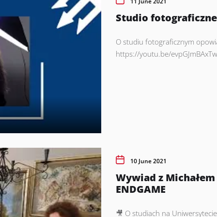
11 June 2021
Studio fotograficzn
O studiu fotograficznym opowi
https://youtu.be/evpGJmBAxT
10 June 2021
Wywiad z Michałem
ENDGAME
🎥 O studiach na Uniwersyteci