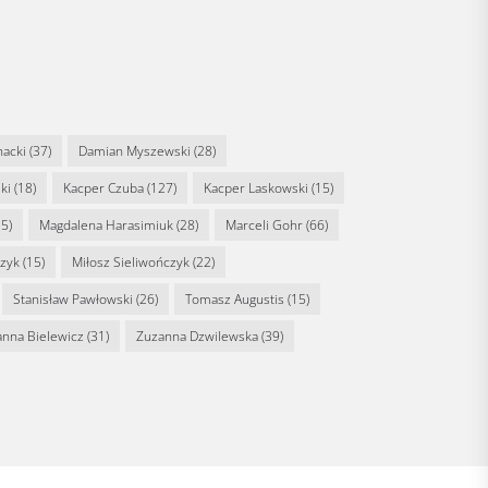
nacki
(37)
Damian Myszewski
(28)
ki
(18)
Kacper Czuba
(127)
Kacper Laskowski
(15)
5)
Magdalena Harasimiuk
(28)
Marceli Gohr
(66)
rzyk
(15)
Miłosz Sieliwończyk
(22)
Stanisław Pawłowski
(26)
Tomasz Augustis
(15)
anna Bielewicz
(31)
Zuzanna Dzwilewska
(39)