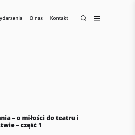
ydarzenia
O nas
Kontakt
ia – o miłości do teatru i
twie – część 1