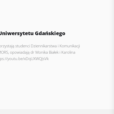
Uniwersytetu Gdańskiego
orzystają studenci Dziennikarstwa i Komunikacji
ORS, opowiadają dr Monika Białek i Karolina
https://youtu.be/xDqUXWQJsVk