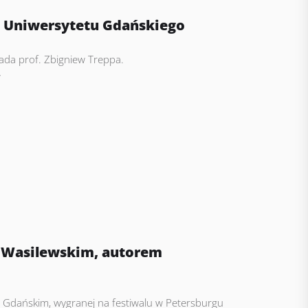
e Uniwersytetu Gdańskiego
ada prof. Zbigniew Treppa.
w
 Wasilewskim, autorem
e Gdańskim, wygranej na festiwalu w Petersburgu