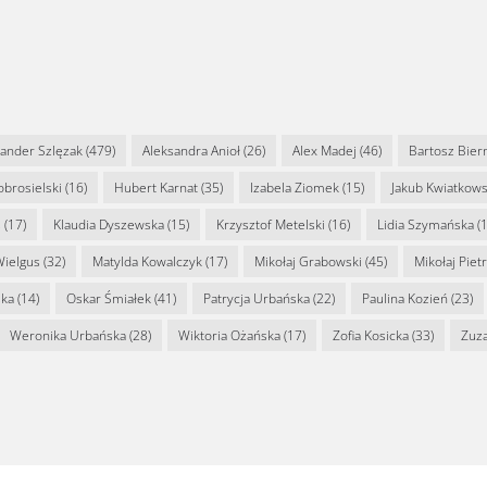
sander Szlęzak
(479)
Aleksandra Anioł
(26)
Alex Madej
(46)
Bartosz Bier
Dobrosielski
(16)
Hubert Karnat
(35)
Izabela Ziomek
(15)
Jakub Kwiatkows
s
(17)
Klaudia Dyszewska
(15)
Krzysztof Metelski
(16)
Lidia Szymańska
(1
Wielgus
(32)
Matylda Kowalczyk
(17)
Mikołaj Grabowski
(45)
Mikołaj Piet
ska
(14)
Oskar Śmiałek
(41)
Patrycja Urbańska
(22)
Paulina Kozień
(23)
Weronika Urbańska
(28)
Wiktoria Ożańska
(17)
Zofia Kosicka
(33)
Zuz