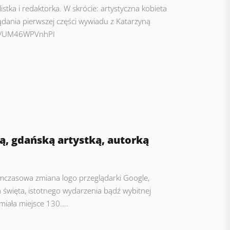
istka i redaktorka. W skrócie: artystyczna kobieta
ądania pierwszej części wywiadu z Katarzyną
.be/UM46WPVnhPI
ą, gdańską artystką, autorką
ymczasowa zmiana logo przeglądarki Google,
 święta, istotnego wydarzenia bądź wybitnej
miała miejsce 130....