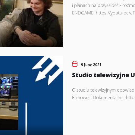
i planach na przyszłość - roz
ENDGAME. https://youtu.be/aT
9 June 2021
Studio telewizyjne 
O studiu telewizyjnym opowiad
Filmowej i Dokumentalnej. htt