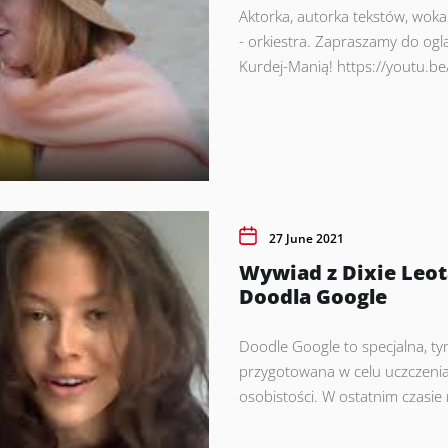
Aktorka, autorka tekstów, wokal
- orkiestra. Zapraszamy do ogl
Kurdej-Manią! https://youtu
27 June 2021
Wywiad z Dixie Leot
Doodla Google
Doodle Google to specjalna, t
przygotowana w celu uczczenia
osobistości. W ostatnim czasie 