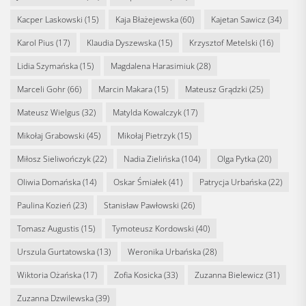
Kacper Laskowski
(15)
Kaja Błażejewska
(60)
Kajetan Sawicz
(34)
Karol Pius
(17)
Klaudia Dyszewska
(15)
Krzysztof Metelski
(16)
Lidia Szymańska
(15)
Magdalena Harasimiuk
(28)
Marceli Gohr
(66)
Marcin Makara
(15)
Mateusz Grądzki
(25)
Mateusz Wielgus
(32)
Matylda Kowalczyk
(17)
Mikołaj Grabowski
(45)
Mikołaj Pietrzyk
(15)
Miłosz Sieliwończyk
(22)
Nadia Zielińska
(104)
Olga Pytka
(20)
Oliwia Domańska
(14)
Oskar Śmiałek
(41)
Patrycja Urbańska
(22)
Paulina Kozień
(23)
Stanisław Pawłowski
(26)
Tomasz Augustis
(15)
Tymoteusz Kordowski
(40)
Urszula Gurtatowska
(13)
Weronika Urbańska
(28)
Wiktoria Ożańska
(17)
Zofia Kosicka
(33)
Zuzanna Bielewicz
(31)
Zuzanna Dzwilewska
(39)