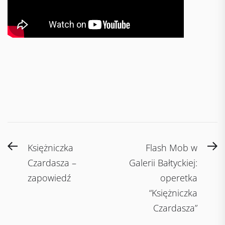
Post
Previous
N
Księżniczka
Flash Mob w
navigation
post:
po
Czardasza –
Galerii Bałtyckiej:
zapowiedź
operetka
“Księżniczka
Czardasza”