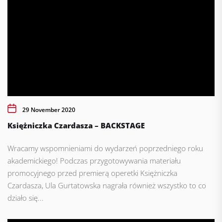
29 November 2020
Księżniczka Czardasza – BACKSTAGE
Wracamy wspomnieniami do wydarzeń poprzedniego roku
akademickiego! Podczas przygotowywania materiału
promocyjnego przed premierą operetki Księżniczka
Czardasza, Ula Gurtatowska nagrała również wszystko to co
działo się...