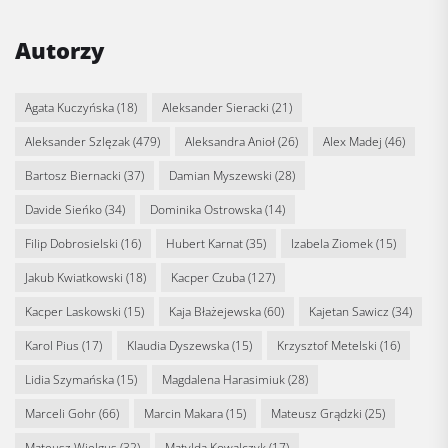
Autorzy
Agata Kuczyńska
(18)
Aleksander Sieracki
(21)
Aleksander Szlęzak
(479)
Aleksandra Anioł
(26)
Alex Madej
(46)
Bartosz Biernacki
(37)
Damian Myszewski
(28)
Davide Sieńko
(34)
Dominika Ostrowska
(14)
Filip Dobrosielski
(16)
Hubert Karnat
(35)
Izabela Ziomek
(15)
Jakub Kwiatkowski
(18)
Kacper Czuba
(127)
Kacper Laskowski
(15)
Kaja Błażejewska
(60)
Kajetan Sawicz
(34)
Karol Pius
(17)
Klaudia Dyszewska
(15)
Krzysztof Metelski
(16)
Lidia Szymańska
(15)
Magdalena Harasimiuk
(28)
Marceli Gohr
(66)
Marcin Makara
(15)
Mateusz Grądzki
(25)
Mateusz Wielgus
(32)
Matylda Kowalczyk
(17)