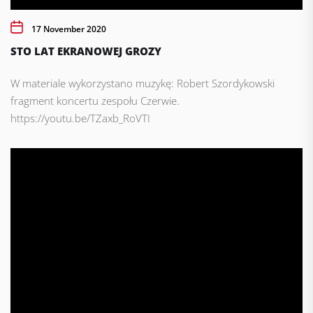
17 November 2020
STO LAT EKRANOWEJ GROZY
W materiale wykorzystano muzykę: Robert Szordykowski
fragment koncertu zespołu Czerwie.
https://youtu.be/TZaxb_RoVTI