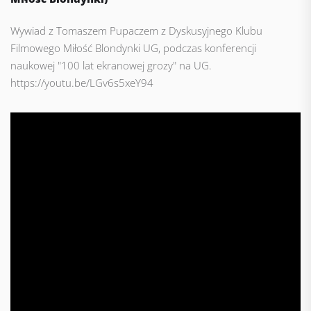
Wywiad z Tomaszem Pupaczem z Dyskusyjnego Klubu
Filmowego Miłość Blondynki UG, podczas konferencji
naukowej "100 lat ekranowej grozy" na UG.
https://youtu.be/LGv6s5xeY94