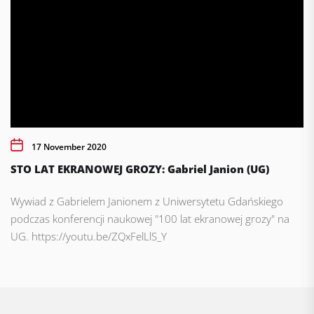
17 November 2020
STO LAT EKRANOWEJ GROZY: Gabriel Janion (UG)
Wywiad z Gabrielem Janionem z Uniwersytetu Gdańskiego
podczas konferencji naukowej "100 lat ekranowej grozy" na
UG. https://youtu.be/ZQxFelLlS_Y