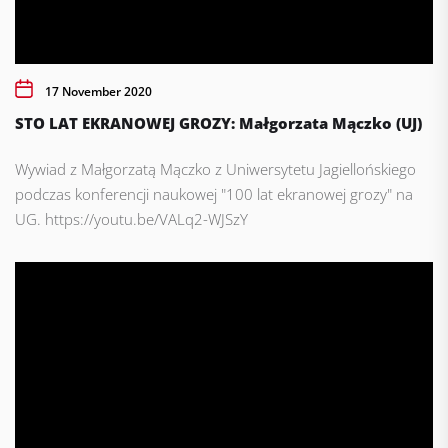
17 November 2020
STO LAT EKRANOWEJ GROZY: Małgorzata Mączko (UJ)
Wywiad z Małgorzatą Mączko z Uniwersytetu Jagiellońskiego
podczas konferencji naukowej "100 lat ekranowej grozy" na
UG. https://youtu.be/VALq2-WJSzY