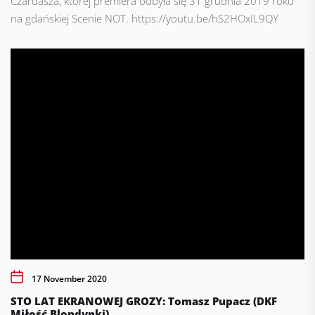
Czardasza, której premiera odbyła się 31 grudnia 2019 roku
na gdańskiej Scenie NOT. https://youtu.be/hS2HOxIL9QY
17 November 2020
STO LAT EKRANOWEJ GROZY: Tomasz Pupacz (DKF
Miłość Blondynki)