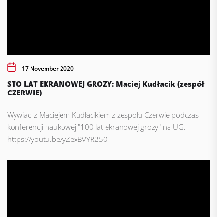
17 November 2020
STO LAT EKRANOWEJ GROZY: Maciej Kudłacik (zespół
CZERWIE)
Wywiad z Maciejem Kudłacikiem z zespołu Czerwie podczas
konferencji naukowej "100 lat ekranowej grozy" na UG.
https://youtu.be/yZexBVYR250