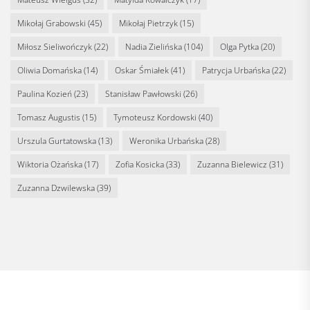
Mikołaj Grabowski
(45)
Mikołaj Pietrzyk
(15)
Miłosz Sieliwończyk
(22)
Nadia Zielińska
(104)
Olga Pytka
(20)
Oliwia Domańska
(14)
Oskar Śmiałek
(41)
Patrycja Urbańska
(22)
Paulina Kozień
(23)
Stanisław Pawłowski
(26)
Tomasz Augustis
(15)
Tymoteusz Kordowski
(40)
Urszula Gurtatowska
(13)
Weronika Urbańska
(28)
Wiktoria Ożańska
(17)
Zofia Kosicka
(33)
Zuzanna Bielewicz
(31)
Zuzanna Dzwilewska
(39)