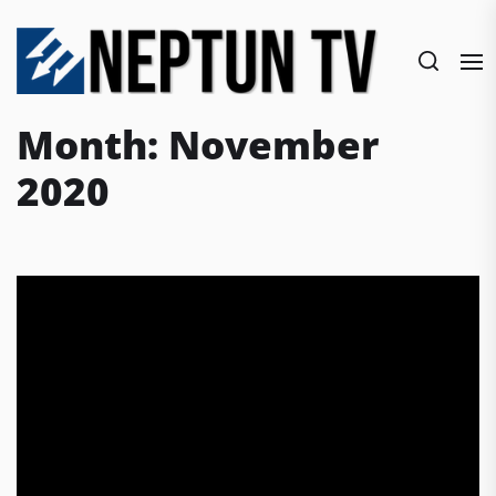
Skip
to
the
content
Month:
November
2020