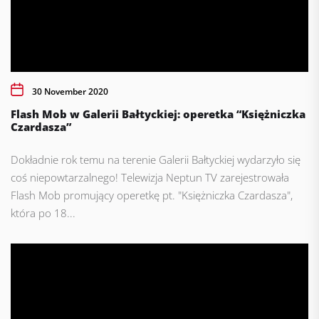
30 November 2020
Flash Mob w Galerii Bałtyckiej: operetka “Księżniczka
Czardasza”
Dokładnie rok temu na terenie Galerii Bałtyckiej wydarzyło się
coś niepowtarzalnego! Telewizja Neptun TV zarejestrowała
Flash Mob promujący operetkę pt. "Księżniczka Czardasza",
która po 18...