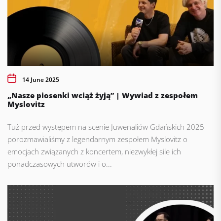
14 June 2025
„Nasze piosenki wciąż żyją” | Wywiad z zespołem
Myslovitz
Tuż przed występem na scenie Juwenaliów Gdańskich 2025
porozmawialiśmy z legendarnym zespołem Myslovitz o
emocjach związanych z koncertem, niezwykłej sile ich
ponadczasowych utworów i o...