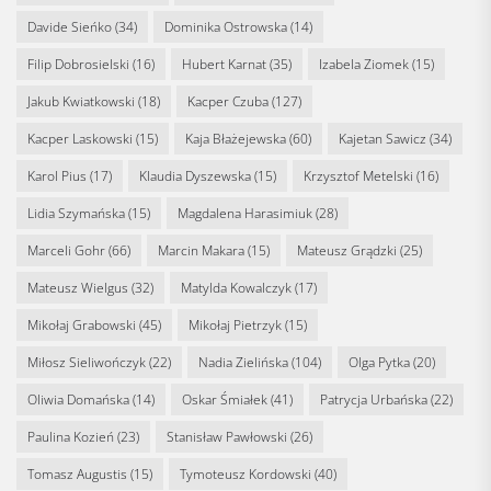
Davide Sieńko
(34)
Dominika Ostrowska
(14)
Filip Dobrosielski
(16)
Hubert Karnat
(35)
Izabela Ziomek
(15)
Jakub Kwiatkowski
(18)
Kacper Czuba
(127)
Kacper Laskowski
(15)
Kaja Błażejewska
(60)
Kajetan Sawicz
(34)
Karol Pius
(17)
Klaudia Dyszewska
(15)
Krzysztof Metelski
(16)
Lidia Szymańska
(15)
Magdalena Harasimiuk
(28)
Marceli Gohr
(66)
Marcin Makara
(15)
Mateusz Grądzki
(25)
Mateusz Wielgus
(32)
Matylda Kowalczyk
(17)
Mikołaj Grabowski
(45)
Mikołaj Pietrzyk
(15)
Miłosz Sieliwończyk
(22)
Nadia Zielińska
(104)
Olga Pytka
(20)
Oliwia Domańska
(14)
Oskar Śmiałek
(41)
Patrycja Urbańska
(22)
Paulina Kozień
(23)
Stanisław Pawłowski
(26)
Tomasz Augustis
(15)
Tymoteusz Kordowski
(40)