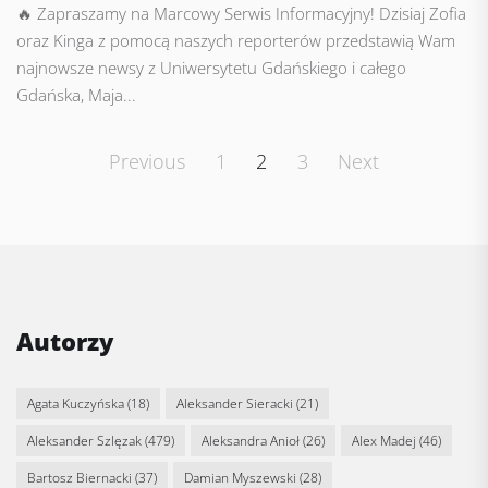
🔥 Zapraszamy na Marcowy Serwis Informacyjny! Dzisiaj Zofia
oraz Kinga z pomocą naszych reporterów przedstawią Wam
najnowsze newsy z Uniwersytetu Gdańskiego i całego
Gdańska, Maja...
Posts
Previous
1
2
3
Next
pagination
Autorzy
Agata Kuczyńska
(18)
Aleksander Sieracki
(21)
Aleksander Szlęzak
(479)
Aleksandra Anioł
(26)
Alex Madej
(46)
Bartosz Biernacki
(37)
Damian Myszewski
(28)