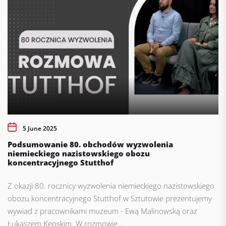
5 June 2025
Podsumowanie 80. obchodów wyzwolenia
niemieckiego nazistowskiego obozu
koncentracyjnego Stutthof
Z okazji 80. rocznicy wyzwolenia niemieckiego nazistowskiego
obozu koncentracyjnego Stutthof w Sztutowie prezentujemy
wywiad z pracownikami muzeum - Ewą Malinowską oraz
Łukaszem Kępskim. W rozmowie...