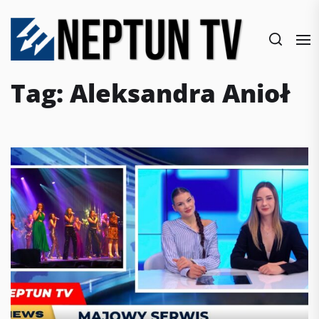
Skip
to
the
content
Tag:
Aleksandra Anioł