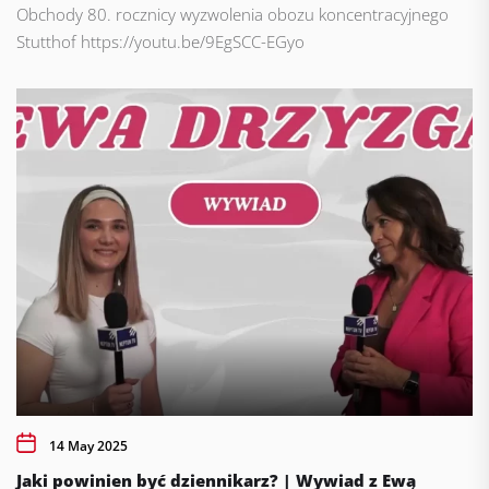
Obchody 80. rocznicy wyzwolenia obozu koncentracyjnego
Stutthof https://youtu.be/9EgSCC-EGyo
14 May 2025
Jaki powinien być dziennikarz? | Wywiad z Ewą