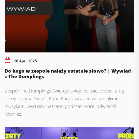
18 April 2025
Do kogo w zespole należy ostatnie słowo? | Wywiad
z The Dumplings
Zespół The Dumplings świętuje swoje dziesięciolecie. Z tej
okazji Justyna Święs i Kuba Karaś, wraz ze wspaniałymi
muzykami, wyruszyli w trasę, podczas której odwiedzili
również...