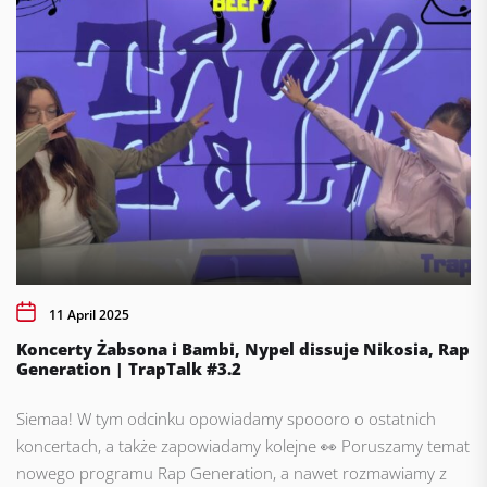
11 April 2025
Koncerty Żabsona i Bambi, Nypel dissuje Nikosia, Rap
Generation | TrapTalk #3.2
Siemaa! W tym odcinku opowiadamy spoooro o ostatnich
koncertach, a także zapowiadamy kolejne 👀 Poruszamy temat
nowego programu Rap Generation, a nawet rozmawiamy z