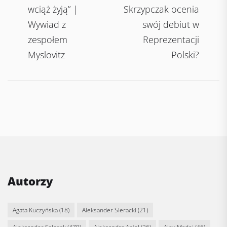
navigation
post:
po
wciąż żyją” |
Skrzypczak ocenia
Wywiad z
swój debiut w
zespołem
Reprezentacji
Myslovitz
Polski?
Autorzy
Agata Kuczyńska
(18)
Aleksander Sieracki
(21)