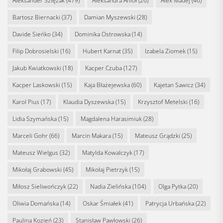
Aleksander Szlęzak
(479)
Aleksandra Anioł
(26)
Alex Madej
(46)
Bartosz Biernacki
(37)
Damian Myszewski
(28)
Davide Sieńko
(34)
Dominika Ostrowska
(14)
Filip Dobrosielski
(16)
Hubert Karnat
(35)
Izabela Ziomek
(15)
Jakub Kwiatkowski
(18)
Kacper Czuba
(127)
Kacper Laskowski
(15)
Kaja Błażejewska
(60)
Kajetan Sawicz
(34)
Karol Pius
(17)
Klaudia Dyszewska
(15)
Krzysztof Metelski
(16)
Lidia Szymańska
(15)
Magdalena Harasimiuk
(28)
Marceli Gohr
(66)
Marcin Makara
(15)
Mateusz Grądzki
(25)
Mateusz Wielgus
(32)
Matylda Kowalczyk
(17)
Mikołaj Grabowski
(45)
Mikołaj Pietrzyk
(15)
Miłosz Sieliwończyk
(22)
Nadia Zielińska
(104)
Olga Pytka
(20)
Oliwia Domańska
(14)
Oskar Śmiałek
(41)
Patrycja Urbańska
(22)
Paulina Kozień
(23)
Stanisław Pawłowski
(26)