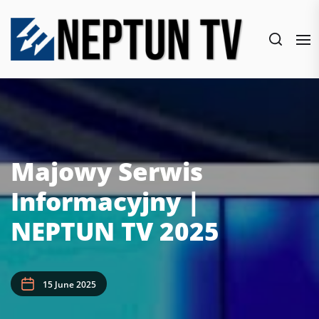
Skip
to
the
content
Majowy Serwis
Informacyjny |
NEPTUN TV 2025
15 June 2025