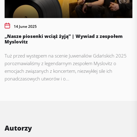
14 June 2025
„Nasze piosenki wciąż żyją” | Wywiad z zespołem
Myslovitz
Tuż przed występem na scenie Juwenaliów Gdańskich 2025
porozmawialiśmy z legendarnym zespołem Myslovitz o
emocjach związanych z koncertem, niezwykłej sile ich
ponadczasowych utworów i o...
Autorzy