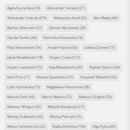
Agata Kuczyńska
(18)
Aleksander Sieracki
(21)
Aleksander Szlęzak
(479)
Aleksandra Anioł
(26)
Alex Madej
(46)
Bartosz Biernacki
(37)
Damian Myszewski
(28)
Davide Sieńko
(34)
Dominika Ostrowska
(14)
Filip Dobrosielski
(16)
Hubert Karnat
(35)
Izabela Ziomek
(15)
Jakub Kwiatkowski
(18)
Kacper Czuba
(127)
Kacper Laskowski
(15)
Kaja Błażejewska
(60)
Kajetan Sawicz
(34)
Karol Pius
(17)
Klaudia Dyszewska
(15)
Krzysztof Metelski
(16)
Lidia Szymańska
(15)
Magdalena Harasimiuk
(28)
Marceli Gohr
(66)
Marcin Makara
(15)
Mateusz Grądzki
(25)
Mateusz Wielgus
(32)
Matylda Kowalczyk
(17)
Mikołaj Grabowski
(45)
Mikołaj Pietrzyk
(15)
Miłosz Sieliwończyk
(22)
Nadia Zielińska
(104)
Olga Pytka
(20)