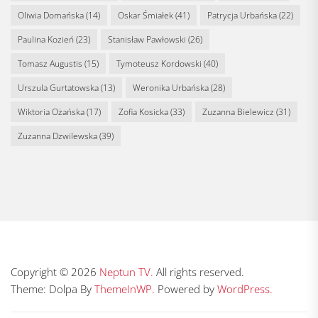
Oliwia Domańska
(14)
Oskar Śmiałek
(41)
Patrycja Urbańska
(22)
Paulina Kozień
(23)
Stanisław Pawłowski
(26)
Tomasz Augustis
(15)
Tymoteusz Kordowski
(40)
Urszula Gurtatowska
(13)
Weronika Urbańska
(28)
Wiktoria Ożańska
(17)
Zofia Kosicka
(33)
Zuzanna Bielewicz
(31)
Zuzanna Dzwilewska
(39)
Copyright © 2026
Neptun TV.
All rights reserved.
Theme: Dolpa By
ThemeInWP.
Powered by
WordPress.