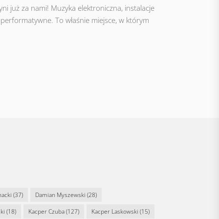
ni już za nami! Muzyka elektroniczna, instalacje
 i performatywne. To właśnie miejsce, w którym
nacki
(37)
Damian Myszewski
(28)
ki
(18)
Kacper Czuba
(127)
Kacper Laskowski
(15)