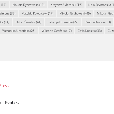
s
(17)
Klaudia Dyszewska
(15)
Krzysztof Metelski
(16)
Lidia Szymańska
(1
Wielgus
(32)
Matylda Kowalczyk
(17)
Mikołaj Grabowski
(45)
Mikołaj Piet
ska
(14)
Oskar Śmiałek
(41)
Patrycja Urbańska
(22)
Paulina Kozień
(23)
Weronika Urbańska
(28)
Wiktoria Ożańska
(17)
Zofia Kosicka
(33)
Zuz
ress.
s
Kontakt