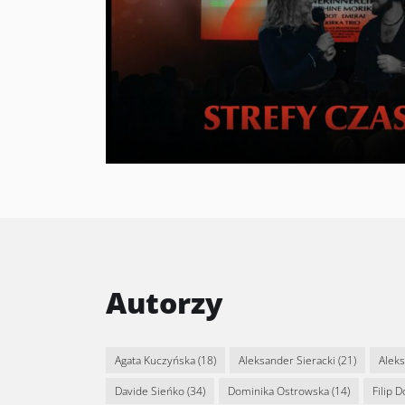
Autorzy
Agata Kuczyńska
(18)
Aleksander Sieracki
(21)
Alek
Davide Sieńko
(34)
Dominika Ostrowska
(14)
Filip 