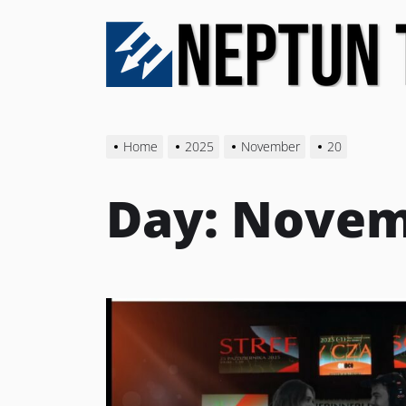
Skip
to
the
content
Home
2025
November
20
Day:
Novemb