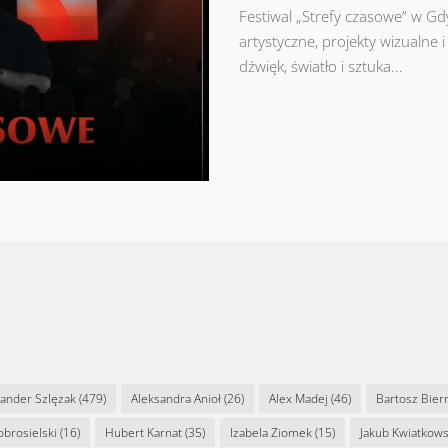
Festiwal „Strefy czasowe” w Gdy
artystyczne, projekty wizualne
dźwięk, światło i sztuka...
sander Szlęzak
(479)
Aleksandra Anioł
(26)
Alex Madej
(46)
Bartosz Bier
Dobrosielski
(16)
Hubert Karnat
(35)
Izabela Ziomek
(15)
Jakub Kwiatkows