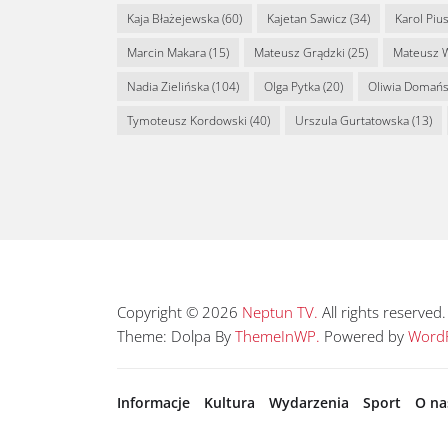
Kaja Błażejewska
(60)
Kajetan Sawicz
(34)
Karol Piu
Marcin Makara
(15)
Mateusz Grądzki
(25)
Mateusz 
Nadia Zielińska
(104)
Olga Pytka
(20)
Oliwia Domań
Tymoteusz Kordowski
(40)
Urszula Gurtatowska
(13)
Copyright © 2026
Neptun TV.
All rights reserved.
Theme: Dolpa By
ThemeInWP.
Powered by
WordP
Informacje
Kultura
Wydarzenia
Sport
O na