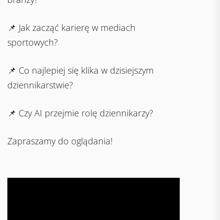
📌 Jak zacząć karierę w mediach
sportowych?
📌 Co najlepiej się klika w dzisiejszym
dziennikarstwie?
📌 Czy AI przejmie rolę dziennikarzy?
Zapraszamy do oglądania!