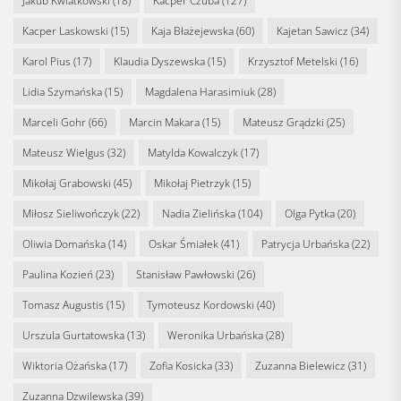
Jakub Kwiatkowski
(18)
Kacper Czuba
(127)
Kacper Laskowski
(15)
Kaja Błażejewska
(60)
Kajetan Sawicz
(34)
Karol Pius
(17)
Klaudia Dyszewska
(15)
Krzysztof Metelski
(16)
Lidia Szymańska
(15)
Magdalena Harasimiuk
(28)
Marceli Gohr
(66)
Marcin Makara
(15)
Mateusz Grądzki
(25)
Mateusz Wielgus
(32)
Matylda Kowalczyk
(17)
Mikołaj Grabowski
(45)
Mikołaj Pietrzyk
(15)
Miłosz Sieliwończyk
(22)
Nadia Zielińska
(104)
Olga Pytka
(20)
Oliwia Domańska
(14)
Oskar Śmiałek
(41)
Patrycja Urbańska
(22)
Paulina Kozień
(23)
Stanisław Pawłowski
(26)
Tomasz Augustis
(15)
Tymoteusz Kordowski
(40)
Urszula Gurtatowska
(13)
Weronika Urbańska
(28)
Wiktoria Ożańska
(17)
Zofia Kosicka
(33)
Zuzanna Bielewicz
(31)
Zuzanna Dzwilewska
(39)