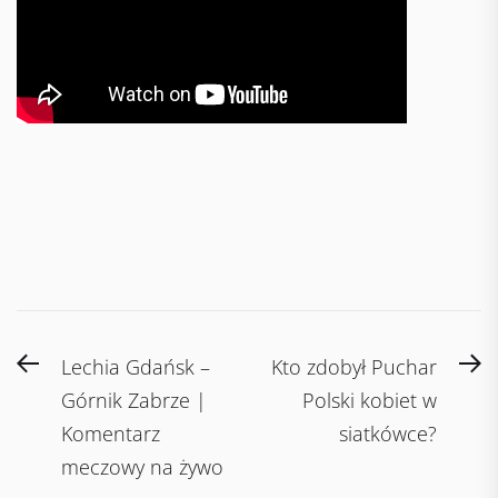
Post
Previous
N
Lechia Gdańsk –
Kto zdobył Puchar
navigation
post:
po
Górnik Zabrze |
Polski kobiet w
Komentarz
siatkówce?
meczowy na żywo