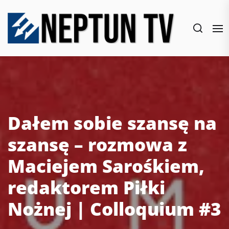
Skip
to
the
content
Dałem sobie szansę na
szansę – rozmowa z
Maciejem Sarośkiem,
redaktorem Piłki
Nożnej | Colloquium #3