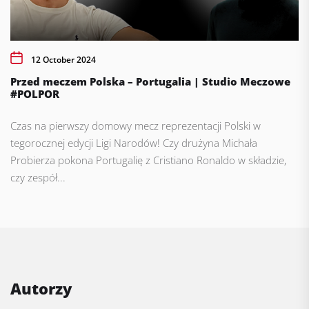
12 October 2024
Przed meczem Polska – Portugalia | Studio Meczowe
#POLPOR
Czas na pierwszy domowy mecz reprezentacji Polski w
tegorocznej edycji Ligi Narodów! Czy drużyna Michała
Probierza pokona Portugalię z Cristiano Ronaldo w składzie,
czy zespół...
Autorzy