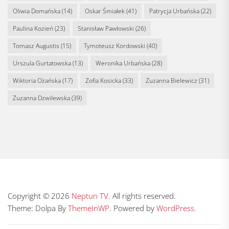
Oliwia Domańska
(14)
Oskar Śmiałek
(41)
Patrycja Urbańska
(22)
Paulina Kozień
(23)
Stanisław Pawłowski
(26)
Tomasz Augustis
(15)
Tymoteusz Kordowski
(40)
Urszula Gurtatowska
(13)
Weronika Urbańska
(28)
Wiktoria Ożańska
(17)
Zofia Kosicka
(33)
Zuzanna Bielewicz
(31)
Zuzanna Dzwilewska
(39)
Copyright © 2026
Neptun TV.
All rights reserved.
Theme: Dolpa By
ThemeInWP.
Powered by
WordPress.