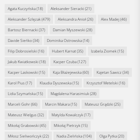
Agata Kuczyńska
(18)
Aleksander Sieracki
(21)
Aleksander Szlęzak
(479)
Aleksandra Anioł
(26)
Alex Madej
(46)
Bartosz Biernacki
(37)
Damian Myszewski
(28)
Davide Sieńko
(34)
Dominika Ostrowska
(14)
Filip Dobrosielski
(16)
Hubert Karnat
(35)
Izabela Ziomek
(15)
Jakub Kwiatkowski
(18)
Kacper Czuba
(127)
Kacper Laskowski
(15)
Kaja Błażejewska
(60)
Kajetan Sawicz
(34)
Karol Pius
(17)
Klaudia Dyszewska
(15)
Krzysztof Metelski
(16)
Lidia Szymańska
(15)
Magdalena Harasimiuk
(28)
Marceli Gohr
(66)
Marcin Makara
(15)
Mateusz Grądzki
(25)
Mateusz Wielgus
(32)
Matylda Kowalczyk
(17)
Mikołaj Grabowski
(45)
Mikołaj Pietrzyk
(15)
Miłosz Sieliwończyk
(22)
Nadia Zielińska
(104)
Olga Pytka
(20)