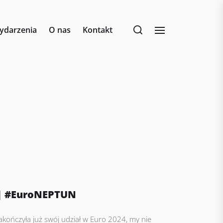
ydarzenia
O nas
Kontakt
 | #EuroNEPTUN
akończyła już swój udział w Euro 2024, my nie