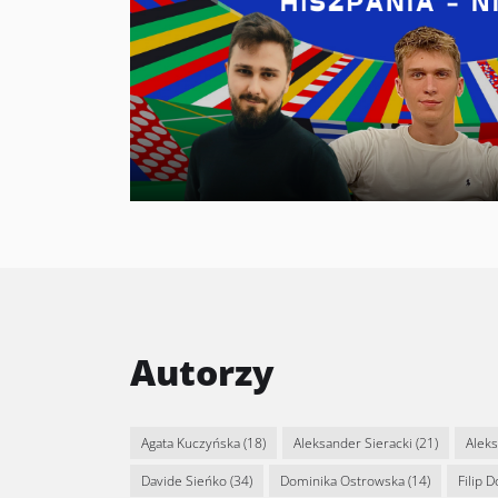
Autorzy
Agata Kuczyńska
(18)
Aleksander Sieracki
(21)
Alek
Davide Sieńko
(34)
Dominika Ostrowska
(14)
Filip 