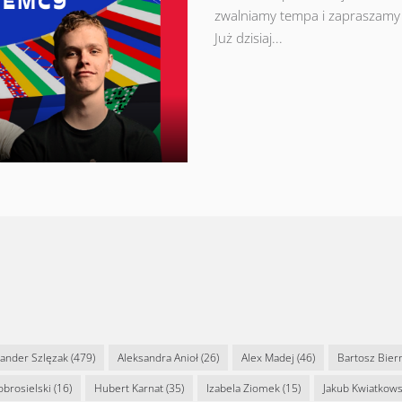
zwalniamy tempa i zapraszamy 
Już dzisiaj...
sander Szlęzak
(479)
Aleksandra Anioł
(26)
Alex Madej
(46)
Bartosz Bier
Dobrosielski
(16)
Hubert Karnat
(35)
Izabela Ziomek
(15)
Jakub Kwiatkows