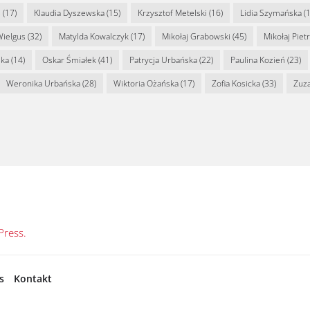
s
(17)
Klaudia Dyszewska
(15)
Krzysztof Metelski
(16)
Lidia Szymańska
(1
Wielgus
(32)
Matylda Kowalczyk
(17)
Mikołaj Grabowski
(45)
Mikołaj Piet
ska
(14)
Oskar Śmiałek
(41)
Patrycja Urbańska
(22)
Paulina Kozień
(23)
Weronika Urbańska
(28)
Wiktoria Ożańska
(17)
Zofia Kosicka
(33)
Zuz
ress.
s
Kontakt