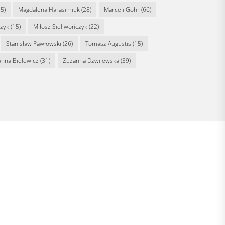
5)
Magdalena Harasimiuk
(28)
Marceli Gohr
(66)
rzyk
(15)
Miłosz Sieliwończyk
(22)
Stanisław Pawłowski
(26)
Tomasz Augustis
(15)
anna Bielewicz
(31)
Zuzanna Dzwilewska
(39)