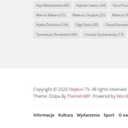
Kaja Błażejewska
(60)
Kajetan Sawicz
(34)
Karol Piu
Marcin Makara
(15)
Mateusz Grądzki
(25)
Mateusz 
Nadia Zielińska
(104)
Olga Pytka
(20)
Oliwia Domań
Tymoteusz Kordowski
(40)
Urszula Gurtatowska
(13)
Copyright © 2026
Neptun TV.
All rights reserved.
Theme: Dolpa By
ThemeInWP.
Powered by
WordP
Informacje
Kultura
Wydarzenia
Sport
O na