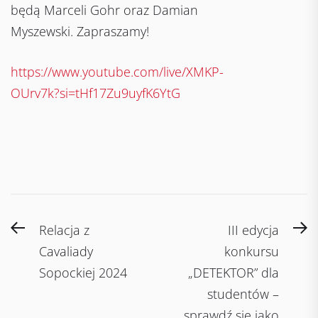
będą Marceli Gohr oraz Damian
Myszewski. Zapraszamy!
https://www.youtube.com/live/XMKP-
OUrv7k?si=tHf17Zu9uyfK6YtG
Post
Previous
N
Relacja z
III edycja
navigation
post:
po
Cavaliady
konkursu
Sopockiej 2024
„DETEKTOR” dla
studentów –
sprawdź się jako