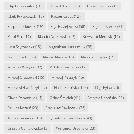
Filip Dobrosielski
(16)
Hubert Karnat
(35)
Izabela Ziomek
(15)
Jakub Kwiatkowski
(18)
Kacper Czuba
(127)
Kacper Laskowski
(15)
Kaja Błażejewska
(60)
Kajetan Sawicz
(34)
Karol Pius
(17)
Klaudia Dyszewska
(15)
Krzysztof Metelski
(16)
Lidia Szymańska
(15)
Magdalena Harasimiuk
(28)
Marceli Gohr
(66)
Marcin Makara
(15)
Mateusz Grądzki
(25)
Mateusz Wielgus
(32)
Matylda Kowalczyk
(17)
Mikołaj Grabowski
(45)
Mikołaj Pietrzyk
(15)
Miłosz Sieliwończyk
(22)
Nadia Zielińska
(104)
Olga Pytka
(20)
Oliwia Domańska
(14)
Oskar Śmiałek
(41)
Patrycja Urbańska
(22)
Paulina Kozień
(23)
Stanisław Pawłowski
(26)
Tomasz Augustis
(15)
Tymoteusz Kordowski
(40)
Urszula Gurtatowska
(13)
Weronika Urbańska
(28)