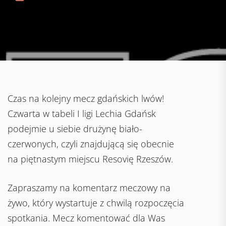
Czas na kolejny mecz gdańskich lwów!
Czwarta w tabeli I ligi Lechia Gdańsk
podejmie u siebie drużynę biało-
czerwonych, czyli znajdującą się obecnie
na piętnastym miejscu Resovię Rzeszów.
Zapraszamy na komentarz meczowy na
żywo, który wystartuje z chwilą rozpoczęcia
spotkania. Mecz komentować dla Was