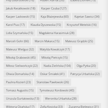
Filip Dobrosielski
(16)
Hubert Karnat
(35)
Izabela Ziomek
(15)
Jakub Kwiatkowski
(18)
Kacper Czuba
(127)
Kacper Laskowski
(15)
Kaja Błażejewska
(60)
Kajetan Sawicz
(34)
Karol Pius
(17)
Klaudia Dyszewska
(15)
Krzysztof Metelski
(16)
Lidia Szymańska
(15)
Magdalena Harasimiuk
(28)
Marceli Gohr
(66)
Marcin Makara
(15)
Mateusz Grądzki
(25)
Mateusz Wielgus
(32)
Matylda Kowalczyk
(17)
Mikołaj Grabowski
(45)
Mikołaj Pietrzyk
(15)
Miłosz Sieliwończyk
(22)
Nadia Zielińska
(104)
Olga Pytka
(20)
Oliwia Domańska
(14)
Oskar Śmiałek
(41)
Patrycja Urbańska
(22)
Paulina Kozień
(23)
Stanisław Pawłowski
(26)
Tomasz Augustis
(15)
Tymoteusz Kordowski
(40)
Urszula Gurtatowska
(13)
Weronika Urbańska
(28)
Wiktoria Ożańska
(17)
Zofia Kosicka
(33)
Zuzanna Bielewicz
(31)