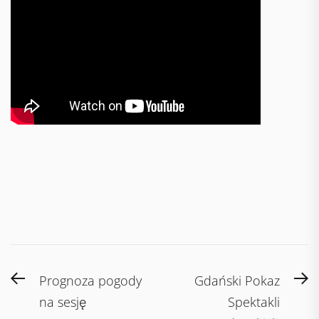
Post
Previous
N
Prognoza pogody
Gdański Pokaz
navigation
post:
po
na sesję
Spektakli