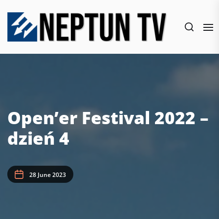
Skip
to
the
content
Open’er Festival 2022 –
dzień 4
28 June 2023