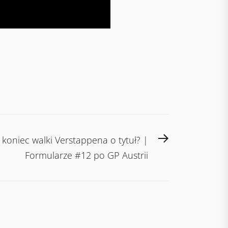
Next
koniec walki Verstappena o tytuł? |
post:
Formularze #12 po GP Austrii