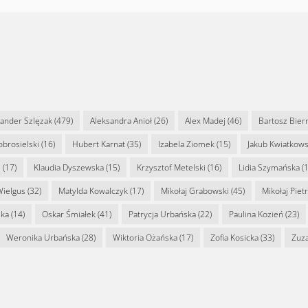
sander Szlęzak
(479)
Aleksandra Anioł
(26)
Alex Madej
(46)
Bartosz Bier
Dobrosielski
(16)
Hubert Karnat
(35)
Izabela Ziomek
(15)
Jakub Kwiatkows
s
(17)
Klaudia Dyszewska
(15)
Krzysztof Metelski
(16)
Lidia Szymańska
(1
Wielgus
(32)
Matylda Kowalczyk
(17)
Mikołaj Grabowski
(45)
Mikołaj Piet
ska
(14)
Oskar Śmiałek
(41)
Patrycja Urbańska
(22)
Paulina Kozień
(23)
Weronika Urbańska
(28)
Wiktoria Ożańska
(17)
Zofia Kosicka
(33)
Zuz