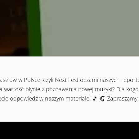
e’ow w Polsce, czyli Next Fest oczami naszych reporter
ka wartość płynie z poznawania nowej muzyki? Dla kogo,
iecie odpowiedź w naszym materiale! 🎵 🎧 Zapraszamy d