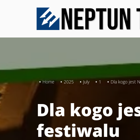
Skip
to
the
content
Home
2025
July
1
Dla kogo jest N
Dla kogo jes
festiwalu