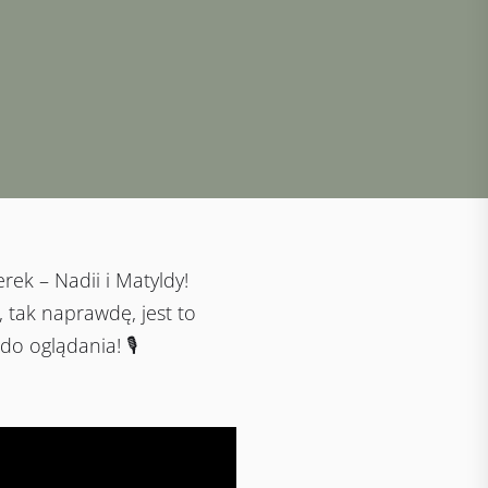
ek – Nadii i Matyldy!
 tak naprawdę, jest to
o oglądania! 🎙️