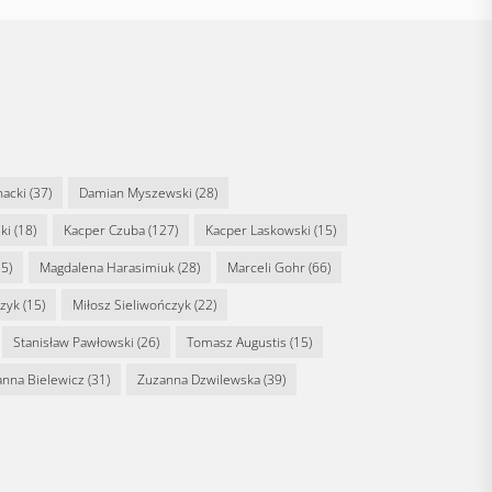
nacki
(37)
Damian Myszewski
(28)
ki
(18)
Kacper Czuba
(127)
Kacper Laskowski
(15)
5)
Magdalena Harasimiuk
(28)
Marceli Gohr
(66)
rzyk
(15)
Miłosz Sieliwończyk
(22)
Stanisław Pawłowski
(26)
Tomasz Augustis
(15)
anna Bielewicz
(31)
Zuzanna Dzwilewska
(39)