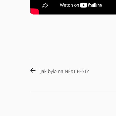
Post
Previous
Jak było na NEXT FEST?
navigation
post: