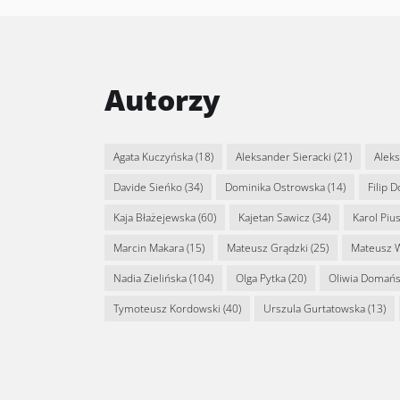
Autorzy
Agata Kuczyńska
(18)
Aleksander Sieracki
(21)
Alek
Davide Sieńko
(34)
Dominika Ostrowska
(14)
Filip 
Kaja Błażejewska
(60)
Kajetan Sawicz
(34)
Karol Piu
Marcin Makara
(15)
Mateusz Grądzki
(25)
Mateusz 
Nadia Zielińska
(104)
Olga Pytka
(20)
Oliwia Domań
Tymoteusz Kordowski
(40)
Urszula Gurtatowska
(13)