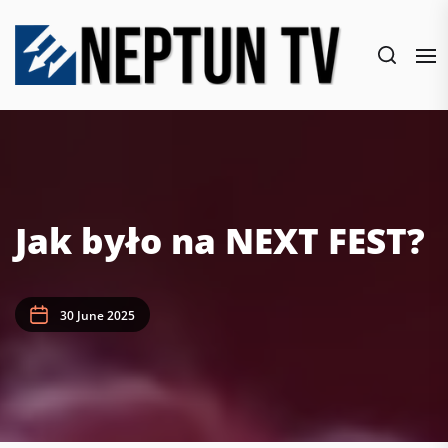
Skip
to
the
content
Jak było na NEXT FEST?
30 June 2025