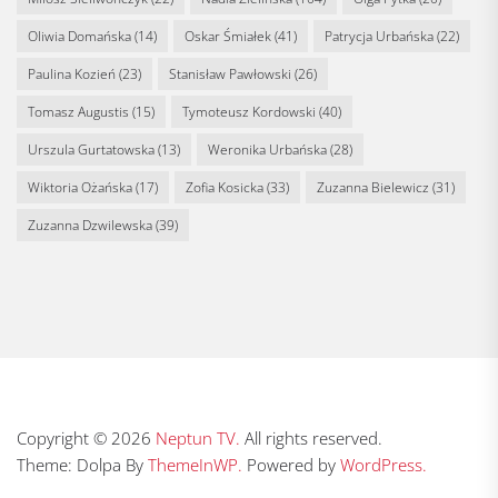
Oliwia Domańska
(14)
Oskar Śmiałek
(41)
Patrycja Urbańska
(22)
Paulina Kozień
(23)
Stanisław Pawłowski
(26)
Tomasz Augustis
(15)
Tymoteusz Kordowski
(40)
Urszula Gurtatowska
(13)
Weronika Urbańska
(28)
Wiktoria Ożańska
(17)
Zofia Kosicka
(33)
Zuzanna Bielewicz
(31)
Zuzanna Dzwilewska
(39)
Copyright © 2026
Neptun TV.
All rights reserved.
Theme: Dolpa By
ThemeInWP.
Powered by
WordPress.