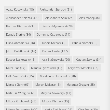
Agata Kuczyńska
(18)
Aleksander Sieracki
(21)
Aleksander Szlęzak
(479)
Aleksandra Anioł
(26)
Alex Madej
(46)
Bartosz Biernacki
(37)
Damian Myszewski
(28)
Davide Sieńko
(34)
Dominika Ostrowska
(14)
Filip Dobrosielski
(16)
Hubert Karnat
(35)
Izabela Ziomek
(15)
Jakub Kwiatkowski
(18)
Kacper Czuba
(127)
Kacper Laskowski
(15)
Kaja Błażejewska
(60)
Kajetan Sawicz
(34)
Karol Pius
(17)
Klaudia Dyszewska
(15)
Krzysztof Metelski
(16)
Lidia Szymańska
(15)
Magdalena Harasimiuk
(28)
Marceli Gohr
(66)
Marcin Makara
(15)
Mateusz Grądzki
(25)
Mateusz Wielgus
(32)
Matylda Kowalczyk
(17)
Mikołaj Grabowski
(45)
Mikołaj Pietrzyk
(15)
Miłosz Sieliwończyk
(22)
Nadia Zielińska
(104)
Olga Pytka
(20)