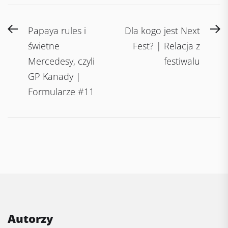
Post
Previous
N
Papaya rules i
Dla kogo jest Next
navigation
post:
po
świetne
Fest? | Relacja z
Mercedesy, czyli
festiwalu
GP Kanady |
Formularze #11
Autorzy