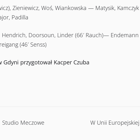
z), Zieniewicz, Woś, Wiankowska — Matysik, Kamczyk (5
or, Padilla
, Hendrich, Doorsoun, Linder (66′ Rauch)— Endemann (
reigang (46′ Senss)
 w Gdyni przygotował Kacper Czuba
| Studio Meczowe
W Unii Europejskiej 