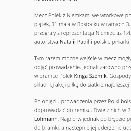
Mecz Polek z Niemkami we wtorkowe popo
piątek, 31 maja w Rostocku w ramach 3. 
przegrały z reprezentacją Niemiec aż 1
autorstwa
Natalii Padilli
polskie piłkark
Tym razem mocne wejście w mecz mogły 
objąć prowadzenie. Jednak zarówno prz
w bramce Polek
Kinga Szemik.
Gospodyn
składnej akcji piłkę do siatki z najbliższe
Po objęciu prowadzenia przez Polki boisk
doprowadzić do remisu. Dwie z nich w 22
Lohmann
. Najpierw jednak po błędzie 
do bramki, a następnie jej uderzenie u