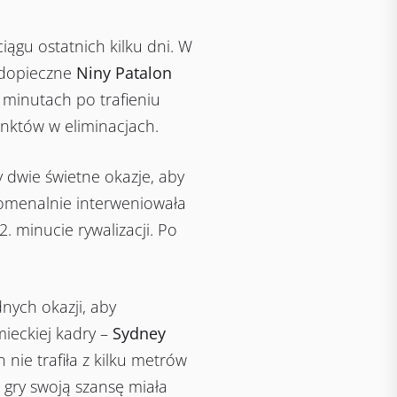
ągu ostatnich kilku dni. W
podopieczne
Niny Patalon
 minutach po trafieniu
unktów w eliminacjach.
dwie świetne okazje, aby
omenalnie interweniowała
. minucie rywalizacji. Po
dnych okazji, aby
mieckiej kadry –
Sydney
ie trafiła z kilku metrów
 gry swoją szansę miała