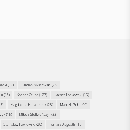
nacki
(37)
Damian Myszewski
(28)
ki
(18)
Kacper Czuba
(127)
Kacper Laskowski
(15)
5)
Magdalena Harasimiuk
(28)
Marceli Gohr
(66)
rzyk
(15)
Miłosz Sieliwończyk
(22)
Stanisław Pawłowski
(26)
Tomasz Augustis
(15)