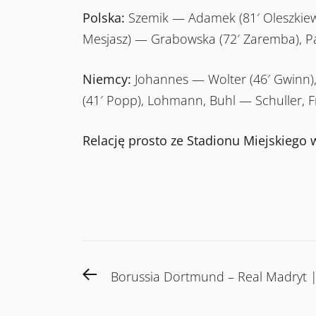
Polska:
Szemik — Adamek (81′ Oleszkiewic
Mesjasz) — Grabowska (72′ Zaremba), Paj
Niemcy:
Johannes — Wolter (46′ Gwinn)
(41′ Popp), Lohmann, Buhl — Schuller, F
Relację prosto ze Stadionu Miejskiego
Post
Previous
Borussia Dortmund – Real Madryt 
navigation
post: