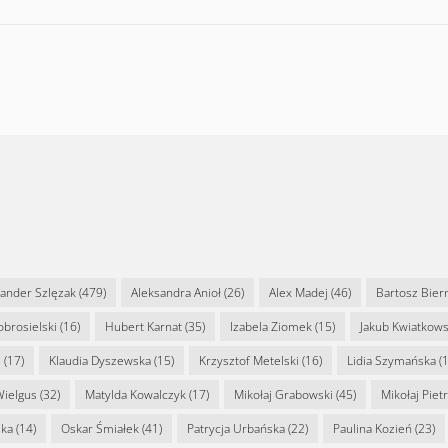
sander Szlęzak
(479)
Aleksandra Anioł
(26)
Alex Madej
(46)
Bartosz Bier
Dobrosielski
(16)
Hubert Karnat
(35)
Izabela Ziomek
(15)
Jakub Kwiatkows
s
(17)
Klaudia Dyszewska
(15)
Krzysztof Metelski
(16)
Lidia Szymańska
(1
Wielgus
(32)
Matylda Kowalczyk
(17)
Mikołaj Grabowski
(45)
Mikołaj Piet
ska
(14)
Oskar Śmiałek
(41)
Patrycja Urbańska
(22)
Paulina Kozień
(23)