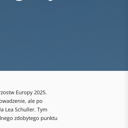
trzostw Europy 2025.
owadzenie, ale po
ła Lea Schuller. Tym
adnego zdobytego punktu