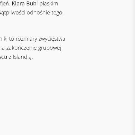
fień.
Klara Buhl
płaskim
ątpliwości odnośnie tego,
ik, to rozmiary zwycięstwa
o na zakończenie grupowej
cu z Islandią.