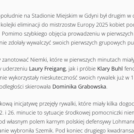
łudnie na Stadionie Miejskim w Gdyni był drugim w ci
kolejki eliminacji do mistrzostw Europy 2025 kobiet 
:4. Pomimo szybkiego objęcia prowadzeniu w pierwszych
i nie zdołały wywalczyć swoich pierwszych grupowych p
zanotować Niemki, które w pierwszych minutach miały 
y uderzeniu
Laury Freigang
, jak i próbie
Klary Buhl
fen
ie wykorzystały nieskuteczność swoich rywalek już w 12
j odległości skierowała
Dominika Grabowska
.
ową inicjatywę przejęły rywalki, które miały kilka dogo
. i 26. minucie to sytuacje środkowej pomocniczki nie
pod własnym polem karnym polskiej defensywy Lohmann n
danie wybroniła Szemik. Pod koniec drugiego kwadransa