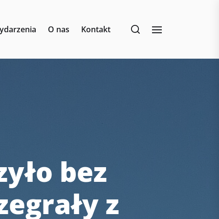
ydarzenia
O nas
Kontakt
zyło bez
zegrały z