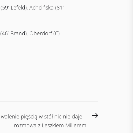
9′ Lefeld), Achcińska (81′
46′ Brand), Oberdorf (C)
Next
walenie pięścią w stół nic nie daje –
post:
rozmowa z Leszkiem Millerem