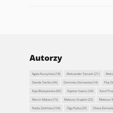
Autorzy
Agata Kuczyńska
(18)
Aleksander Sieracki
(21)
Alek
Davide Sieńko
(34)
Dominika Ostrowska
(14)
Filip 
Kaja Błażejewska
(60)
Kajetan Sawicz
(34)
Karol Piu
Marcin Makara
(15)
Mateusz Grądzki
(25)
Mateusz 
Nadia Zielińska
(104)
Olga Pytka
(20)
Oliwia Domań