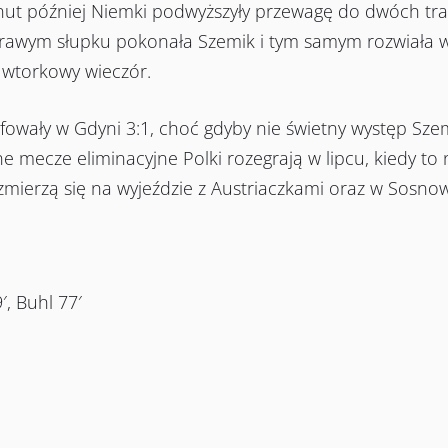
ut później Niemki podwyższyły przewagę do dwóch tra
 prawym słupku pokonała Szemik i tym samym rozwiała w
e wtorkowy wieczór.
fowały w Gdyni 3:1, choć gdyby nie świetny występ Szem
ne mecze eliminacyjne Polki rozegrają w lipcu, kiedy t
zmierzą się na wyjeździe z Austriaczkami oraz w Sosnow
′, Buhl 77′