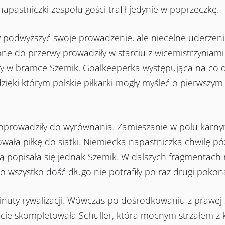
 napastniczki zespołu gości trafił jedynie w poprzeczkę.
 podwyższyć swoje prowadzenie, ale niecelne uderzenie
ne do przerwy prowadziły w starciu z wicemistrzyniam
awy w bramce Szemik. Goalkeeperka występująca na co 
dzięki którym polskie piłkarki mogły myśleć o pierwszym
oprowadziły do wyrównania. Zamieszanie w polu karny
akowała piłkę do siatki. Niemiecka napastniczka chwilę p
dą popisała się jednak Szemik. W dalszych fragmentach r
o wszystko dość długo nie potrafiły po raz drugi pokona
inuty rywalizacji. Wówczas po dośrodkowaniu z prawej 
ie skompletowała Schuller, która mocnym strzałem z 