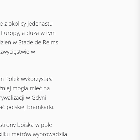
 z okolicy jedenastu
i Europy, a duża w tym
dzień w Stade de Reims
 zwycięstwie w
m Polek wykorzystała
óźniej mogła mieć na
ywalizacji w Gdyni
ć polskiej bramkarki.
strony boiska w pole
kilku metrów wyprowadziła