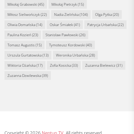
Mikołaj Grabowski
(45)
Mikołaj Pietrzyk
(15)
Miłosz Sieliwończyk
(22)
Nadia Zielińska
(104)
Olga Pytka
(20)
Oliwia Domańska
(14)
Oskar Śmiałek
(41)
Patrycja Urbańska
(22)
Paulina Kozień
(23)
Stanisław Pawłowski
(26)
Tomasz Augustis
(15)
Tymoteusz Kordowski
(40)
Urszula Gurtatowska
(13)
Weronika Urbańska
(28)
Wiktoria Ożańska
(17)
Zofia Kosicka
(33)
Zuzanna Bielewicz
(31)
Zuzanna Dzwilewska
(39)
Copyright © 2026
Neptun TV.
All rights reserved.