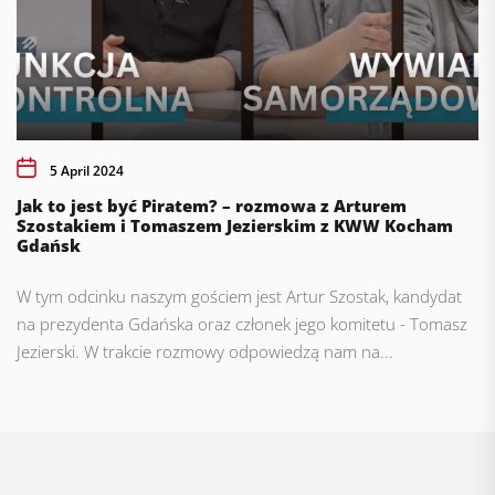
5 April 2024
Jak to jest być Piratem? – rozmowa z Arturem
Szostakiem i Tomaszem Jezierskim z KWW Kocham
Gdańsk
W tym odcinku naszym gościem jest Artur Szostak, kandydat
na prezydenta Gdańska oraz członek jego komitetu - Tomasz
Jezierski. W trakcie rozmowy odpowiedzą nam na...