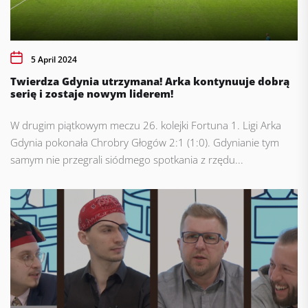
5 April 2024
Twierdza Gdynia utrzymana! Arka kontynuuje dobrą
serię i zostaje nowym liderem!
W drugim piątkowym meczu 26. kolejki Fortuna 1. Ligi Arka
Gdynia pokonała Chrobry Głogów 2:1 (1:0). Gdynianie tym
samym nie przegrali siódmego spotkania z rzędu...