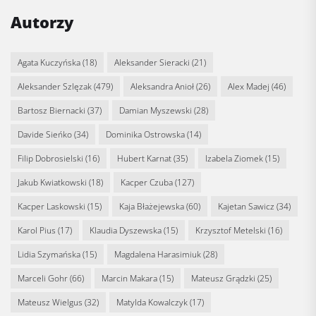
Autorzy
Agata Kuczyńska
(18)
Aleksander Sieracki
(21)
Aleksander Szlęzak
(479)
Aleksandra Anioł
(26)
Alex Madej
(46)
Bartosz Biernacki
(37)
Damian Myszewski
(28)
Davide Sieńko
(34)
Dominika Ostrowska
(14)
Filip Dobrosielski
(16)
Hubert Karnat
(35)
Izabela Ziomek
(15)
Jakub Kwiatkowski
(18)
Kacper Czuba
(127)
Kacper Laskowski
(15)
Kaja Błażejewska
(60)
Kajetan Sawicz
(34)
Karol Pius
(17)
Klaudia Dyszewska
(15)
Krzysztof Metelski
(16)
Lidia Szymańska
(15)
Magdalena Harasimiuk
(28)
Marceli Gohr
(66)
Marcin Makara
(15)
Mateusz Grądzki
(25)
Mateusz Wielgus
(32)
Matylda Kowalczyk
(17)