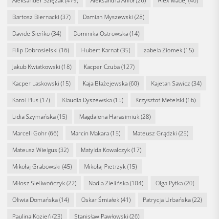
Aleksander Szlęzak
(479)
Aleksandra Anioł
(26)
Alex Madej
(46)
Bartosz Biernacki
(37)
Damian Myszewski
(28)
Davide Sieńko
(34)
Dominika Ostrowska
(14)
Filip Dobrosielski
(16)
Hubert Karnat
(35)
Izabela Ziomek
(15)
Jakub Kwiatkowski
(18)
Kacper Czuba
(127)
Kacper Laskowski
(15)
Kaja Błażejewska
(60)
Kajetan Sawicz
(34)
Karol Pius
(17)
Klaudia Dyszewska
(15)
Krzysztof Metelski
(16)
Lidia Szymańska
(15)
Magdalena Harasimiuk
(28)
Marceli Gohr
(66)
Marcin Makara
(15)
Mateusz Grądzki
(25)
Mateusz Wielgus
(32)
Matylda Kowalczyk
(17)
Mikołaj Grabowski
(45)
Mikołaj Pietrzyk
(15)
Miłosz Sieliwończyk
(22)
Nadia Zielińska
(104)
Olga Pytka
(20)
Oliwia Domańska
(14)
Oskar Śmiałek
(41)
Patrycja Urbańska
(22)
Paulina Kozień
(23)
Stanisław Pawłowski
(26)