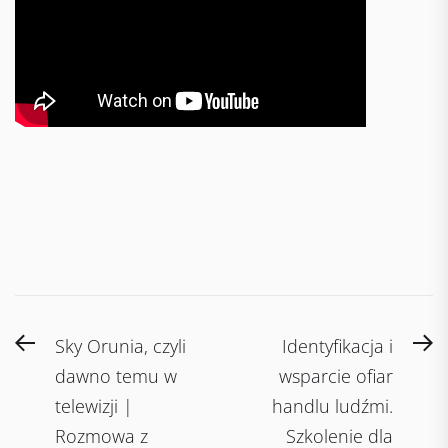
Post
Previous
N
Sky Orunia, czyli
Identyfikacja i
navigation
post:
po
dawno temu w
wsparcie ofiar
telewizji |
handlu ludźmi.
Rozmowa z
Szkolenie dla