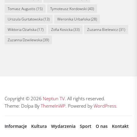
Tomasz Augustis
(15)
Tymoteusz Kordowski
(40)
Urszula Gurtatowska
(13)
Weronika Urbańska
(28)
Wiktoria Ożańska
(17)
Zofia Kosicka
(33)
Zuzanna Bielewicz
(31)
Zuzanna Dzwilewska
(39)
Copyright © 2026
Neptun TV.
All rights reserved.
Theme: Dolpa By
ThemeInWP.
Powered by
WordPress.
Informacje
Kultura
Wydarzenia
Sport
O nas
Kontakt