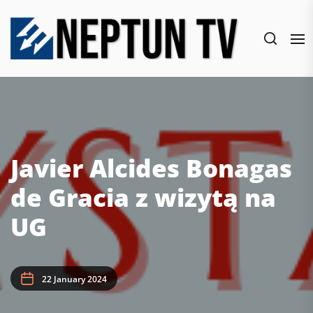
Skip
to
the
content
Javier Alcides Bonagas
de Gracia z wizytą na
UG
22 January 2024