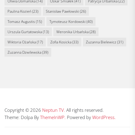
Oliwia Domańska
(14)
Oskar Śmiałek
(41)
Patrycja Urbańska
(22)
Paulina Kozień
(23)
Stanisław Pawłowski
(26)
Tomasz Augustis
(15)
Tymoteusz Kordowski
(40)
Urszula Gurtatowska
(13)
Weronika Urbańska
(28)
Wiktoria Ożańska
(17)
Zofia Kosicka
(33)
Zuzanna Bielewicz
(31)
Zuzanna Dzwilewska
(39)
Copyright © 2026
Neptun TV.
All rights reserved.
Theme: Dolpa By
ThemeInWP.
Powered by
WordPress.