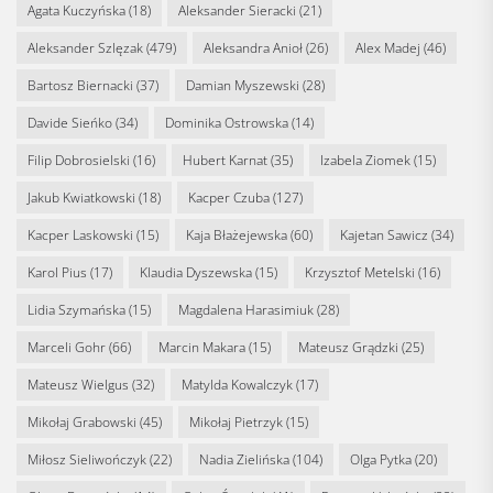
Agata Kuczyńska
(18)
Aleksander Sieracki
(21)
Aleksander Szlęzak
(479)
Aleksandra Anioł
(26)
Alex Madej
(46)
Bartosz Biernacki
(37)
Damian Myszewski
(28)
Davide Sieńko
(34)
Dominika Ostrowska
(14)
Filip Dobrosielski
(16)
Hubert Karnat
(35)
Izabela Ziomek
(15)
Jakub Kwiatkowski
(18)
Kacper Czuba
(127)
Kacper Laskowski
(15)
Kaja Błażejewska
(60)
Kajetan Sawicz
(34)
Karol Pius
(17)
Klaudia Dyszewska
(15)
Krzysztof Metelski
(16)
Lidia Szymańska
(15)
Magdalena Harasimiuk
(28)
Marceli Gohr
(66)
Marcin Makara
(15)
Mateusz Grądzki
(25)
Mateusz Wielgus
(32)
Matylda Kowalczyk
(17)
Mikołaj Grabowski
(45)
Mikołaj Pietrzyk
(15)
Miłosz Sieliwończyk
(22)
Nadia Zielińska
(104)
Olga Pytka
(20)