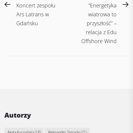
Post
Previous
N
Koncert zespołu
“Energetyka
navigation
post:
po
Ars Latrans w
wiatrowa to
Gdańsku
przyszłość” –
relacja z Edu
Offshore Wind
Autorzy
Agata Kuczyńska
(18)
Aleksander Sieracki
(21)