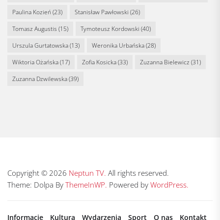
Paulina Kozień
(23)
Stanisław Pawłowski
(26)
Tomasz Augustis
(15)
Tymoteusz Kordowski
(40)
Urszula Gurtatowska
(13)
Weronika Urbańska
(28)
Wiktoria Ożańska
(17)
Zofia Kosicka
(33)
Zuzanna Bielewicz
(31)
Zuzanna Dzwilewska
(39)
Copyright © 2026
Neptun TV.
All rights reserved.
Theme: Dolpa By
ThemeInWP.
Powered by
WordPress.
Informacje
Kultura
Wydarzenia
Sport
O nas
Kontakt