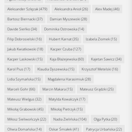
Aleksander Szlęzak
(479)
Aleksandra Anioł
(26)
Alex Madej
(46)
Bartosz Biernacki
(37)
Damian Myszewski
(28)
Davide Sieńko
(34)
Dominika Ostrowska
(14)
Filip Dobrosielski
(16)
Hubert Karnat
(35)
Izabela Ziomek
(15)
Jakub Kwiatkowski
(18)
Kacper Czuba
(127)
Kacper Laskowski
(15)
Kaja Błażejewska
(60)
Kajetan Sawicz
(34)
Karol Pius
(17)
Klaudia Dyszewska
(15)
Krzysztof Metelski
(16)
Lidia Szymańska
(15)
Magdalena Harasimiuk
(28)
Marceli Gohr
(66)
Marcin Makara
(15)
Mateusz Grądzki
(25)
Mateusz Wielgus
(32)
Matylda Kowalczyk
(17)
Mikołaj Grabowski
(45)
Mikołaj Pietrzyk
(15)
Miłosz Sieliwończyk
(22)
Nadia Zielińska
(104)
Olga Pytka
(20)
Oliwia Domańska
(14)
Oskar Śmiałek
(41)
Patrycja Urbańska
(22)