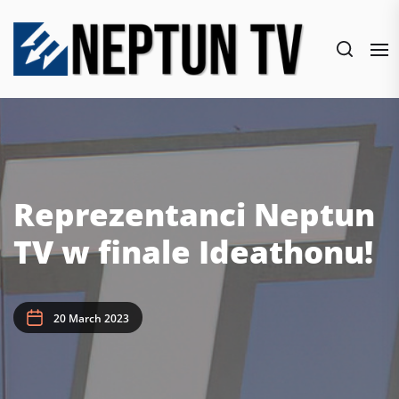
Skip
to
the
content
Reprezentanci Neptun
TV w finale Ideathonu!
20 March 2023