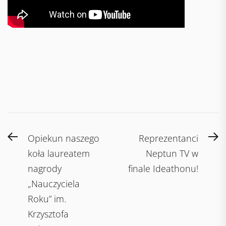
Post
Previous
N
Opiekun naszego
Reprezentanci
navigation
post:
po
koła laureatem
Neptun TV w
nagrody
finale Ideathonu!
„Nauczyciela
Roku” im.
Krzysztofa