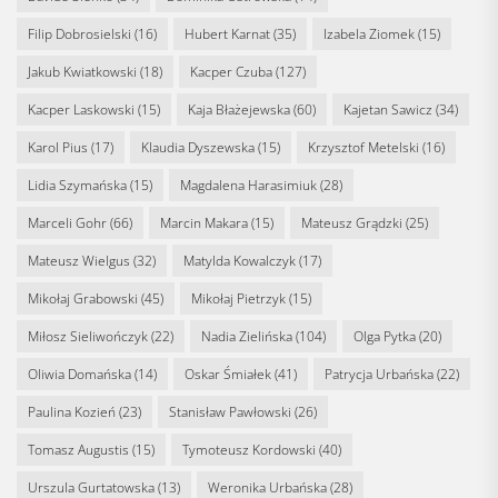
Filip Dobrosielski
(16)
Hubert Karnat
(35)
Izabela Ziomek
(15)
Jakub Kwiatkowski
(18)
Kacper Czuba
(127)
Kacper Laskowski
(15)
Kaja Błażejewska
(60)
Kajetan Sawicz
(34)
Karol Pius
(17)
Klaudia Dyszewska
(15)
Krzysztof Metelski
(16)
Lidia Szymańska
(15)
Magdalena Harasimiuk
(28)
Marceli Gohr
(66)
Marcin Makara
(15)
Mateusz Grądzki
(25)
Mateusz Wielgus
(32)
Matylda Kowalczyk
(17)
Mikołaj Grabowski
(45)
Mikołaj Pietrzyk
(15)
Miłosz Sieliwończyk
(22)
Nadia Zielińska
(104)
Olga Pytka
(20)
Oliwia Domańska
(14)
Oskar Śmiałek
(41)
Patrycja Urbańska
(22)
Paulina Kozień
(23)
Stanisław Pawłowski
(26)
Tomasz Augustis
(15)
Tymoteusz Kordowski
(40)
Urszula Gurtatowska
(13)
Weronika Urbańska
(28)