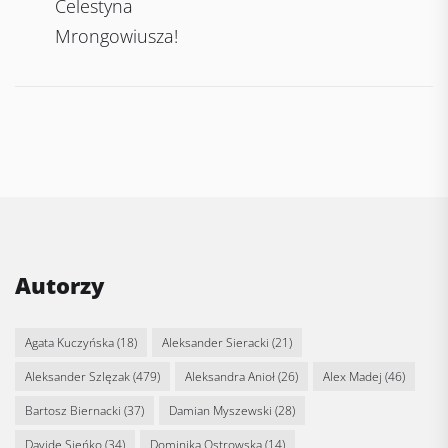
Celestyna
Mrongowiusza!
Autorzy
Agata Kuczyńska
(18)
Aleksander Sieracki
(21)
Aleksander Szlęzak
(479)
Aleksandra Anioł
(26)
Alex Madej
(46)
Bartosz Biernacki
(37)
Damian Myszewski
(28)
Davide Sieńko
(34)
Dominika Ostrowska
(14)