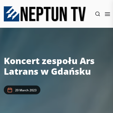
Skip
to
the
content
Koncert zespołu Ars
Latrans w Gdańsku
20 March 2023