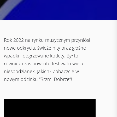
Rok 2022 na rynku muzycznym przyniósł
nowe odkrycia, świeże hity oraz głośne
wpadki i odgrzewane kotlety. Był to
również czas powrotu festiwali i wielu
niespodzianek. Jakich? Zobaczcie w
nowym odcinku “Brzmi Dobrze”!