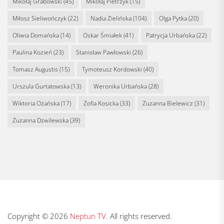
Mikołaj Grabowski
(45)
Mikołaj Pietrzyk
(15)
Miłosz Sieliwończyk
(22)
Nadia Zielińska
(104)
Olga Pytka
(20)
Oliwia Domańska
(14)
Oskar Śmiałek
(41)
Patrycja Urbańska
(22)
Paulina Kozień
(23)
Stanisław Pawłowski
(26)
Tomasz Augustis
(15)
Tymoteusz Kordowski
(40)
Urszula Gurtatowska
(13)
Weronika Urbańska
(28)
Wiktoria Ożańska
(17)
Zofia Kosicka
(33)
Zuzanna Bielewicz
(31)
Zuzanna Dzwilewska
(39)
Copyright © 2026
Neptun TV.
All rights reserved.