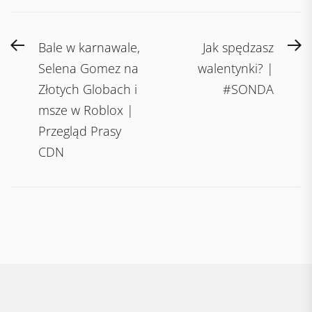
Post
Previous
N
Bale w karnawale,
Jak spędzasz
navigation
post:
po
Selena Gomez na
walentynki? |
Złotych Globach i
#SONDA
msze w Roblox |
Przegląd Prasy
CDN