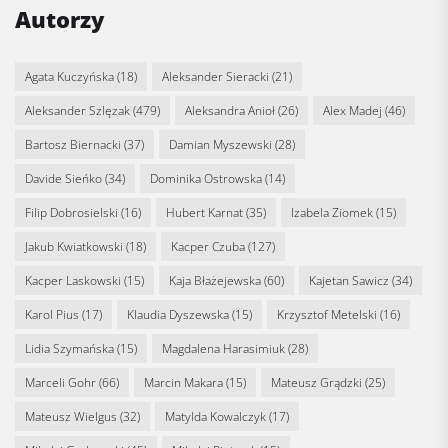
Autorzy
Agata Kuczyńska
(18)
Aleksander Sieracki
(21)
Aleksander Szlęzak
(479)
Aleksandra Anioł
(26)
Alex Madej
(46)
Bartosz Biernacki
(37)
Damian Myszewski
(28)
Davide Sieńko
(34)
Dominika Ostrowska
(14)
Filip Dobrosielski
(16)
Hubert Karnat
(35)
Izabela Ziomek
(15)
Jakub Kwiatkowski
(18)
Kacper Czuba
(127)
Kacper Laskowski
(15)
Kaja Błażejewska
(60)
Kajetan Sawicz
(34)
Karol Pius
(17)
Klaudia Dyszewska
(15)
Krzysztof Metelski
(16)
Lidia Szymańska
(15)
Magdalena Harasimiuk
(28)
Marceli Gohr
(66)
Marcin Makara
(15)
Mateusz Grądzki
(25)
Mateusz Wielgus
(32)
Matylda Kowalczyk
(17)